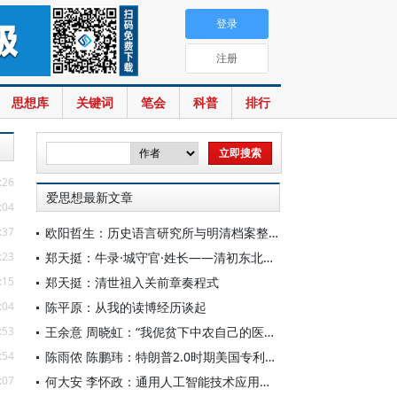
登录
注册
思想库
关键词
笔会
科普
排行
:26
爱思想最新文章
:04
:37
欧阳哲生：历史语言研究所与明清档案整理工作（1928-1949年）
:23
郑天挺：牛录·城守官·姓长——清初东北的地方行政机构
:15
郑天挺：清世祖入关前章奏程式
:04
陈平原：从我的读博经历谈起
:53
王余意 周晓虹：“我伲贫下中农自己的医生”——赤脚医生的视觉表征与形象建构（1965—1978）
:54
陈雨侬 陈鹏玮：特朗普2.0时期美国专利制度的“武器化”演进与中国应对
:07
何大安 李怀政：通用人工智能技术应用下的数字调节机制