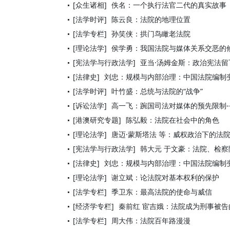
[众生诸相]
佚名：一个执行法官二代的真实故事
[法学时评]
陈云良：法院的地理位置
[法学专栏]
孙笑侠：拱门鸟瞰老法院
[理论法学]
侯学勇：我国法院与媒体关系交恶的
[宪法学与行政法学]
亚当·汤姆金斯：政治宪法留
[法律史]
刘忠：规模与内部治理：中国法院编制
[法学时评]
叶竹盛：总统与法院的“战争”
[诉讼法学]
高一飞：踠国司法对媒体的预先限制--
[港澳研究专题]
陈弘毅：法院在社会中的角色
[理论法学]
唐迈·蒙斯塔法 等：威权政治下的法
[宪法学与行政法学]
韩大元 于文豪：法院、检
[法律史]
刘忠：规模与内部治理：中国法院编制
[理论法学]
谢立斌：论法院对基本权利的保护
[法学专栏]
季卫东：最高法院的使命与威信
[经济学专栏]
秦前红 宦吉娥：法院成为刑事被告
[法学专栏]
周大伟：法院百年路漫漫