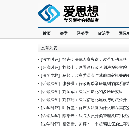
首页
法学
经济学
政治学
国际
文章列表
[法学时评]
徐卉：法院人案失衡，改革要动真格
[经济时评]
刘松山：设置跨行政区划法院检察院
[法学专栏]
马岭：监察委员会与其他国家机关的
[诉讼法学]
张步洪：行政诉讼举证规则的体系解
[诉讼法学]
刘练军：法院科层化的多米诺效应
[诉讼法学]
刘作翔：法院信息化建设与司法公开
[法学时评]
叶竹盛：首席大法官为什么痛斥高院
[诉讼法学]
陈陟云：法院人员分类管理及审判权
[法学时评]
褚朝新、罗婷：一个超编法院的生存