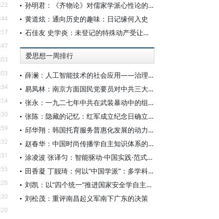
:23
孙明君：《齐物论》对儒家学派心性论的回应
:44
黄道炫：通向历史的趣味：日记缘何入史
:17
石佳友 史学炎：未登记的特殊动产受让人排除强制执行问题研究
:47
爱思想一周排行
:03
:03
薛澜：人工智能技术的社会应用——治理挑战
:34
易凤林：南京方面国民党要员对中共三大起义的反应
:14
张永：一九二七年中共在武装暴动中的组织转型
:30
张陈：隐藏的记忆：红军成立纪念日确立前中共对南昌起义的纪念
:59
邱华翔：韩国托育服务普惠化发展的动力机制、制度路径与政策效应
:32
赵春华：中国时尚传播学自主知识体系的内在逻辑与实践路径
:31
涂凌波 张译匀：智能驱动·中国实践·范式创新：“构建中国新闻传播学自主知识体系”专题研讨会综述
:55
田香凝 丁靓琦：何以“中国学派”：多学科视野下中国特色新闻传播学建设的研究
:26
刘凯：以“四个统一”推进国家安全学自主知识体系构建
:30
刘松茂：重评南昌起义军南下广东的决策
:20