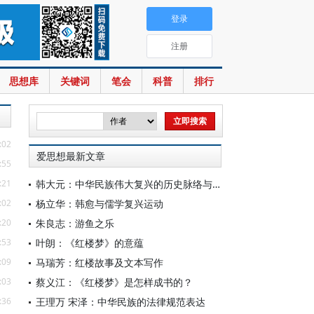
登录
注册
思想库
关键词
笔会
科普
排行
:02
爱思想最新文章
:55
:21
韩大元：中华民族伟大复兴的历史脉络与宪法内涵
:02
杨立华：韩愈与儒学复兴运动
:20
朱良志：游鱼之乐
:53
叶朗：《红楼梦》的意蕴
:09
马瑞芳：红楼故事及文本写作
:03
蔡义江：《红楼梦》是怎样成书的？
:36
王理万 宋泽：中华民族的法律规范表达