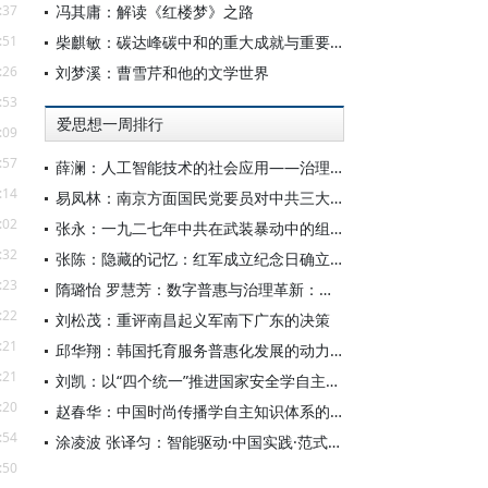
:37
冯其庸：解读《红楼梦》之路
:51
柴麒敏：碳达峰碳中和的重大成就与重要任务
:26
刘梦溪：曹雪芹和他的文学世界
:53
爱思想一周排行
:09
:57
薛澜：人工智能技术的社会应用——治理挑战
:14
易凤林：南京方面国民党要员对中共三大起义的反应
:02
张永：一九二七年中共在武装暴动中的组织转型
:32
张陈：隐藏的记忆：红军成立纪念日确立前中共对南昌起义的纪念
:23
隋璐怡 罗慧芳：数字普惠与治理革新：中国人工智能赋能全球南方发展
:22
刘松茂：重评南昌起义军南下广东的决策
:21
邱华翔：韩国托育服务普惠化发展的动力机制、制度路径与政策效应
:21
刘凯：以“四个统一”推进国家安全学自主知识体系构建
:20
赵春华：中国时尚传播学自主知识体系的内在逻辑与实践路径
:54
涂凌波 张译匀：智能驱动·中国实践·范式创新：“构建中国新闻传播学自主知识体系”专题研讨会综述
:50