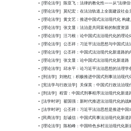
[理论法学]
陈亚飞：法律的教化性——从“法律信
[理论法学]
莫纪宏：在法治轨道上全面建设社会
[理论法学]
黄文艺：推进中国式法治现代化 构
[理论法学]
张文显：法治是共同富裕的制度资源
[理论法学]
汪习根：论中国式法治现代化的理论
[理论法学]
公丕祥：习近平法治思想与中国式法
[理论法学]
公丕祥：中国式法治现代化新道路的
[理论法学]
张文显：论中国式法治现代化新道路
[理论法学]
邱水平：论习近平法治思想的法理学
[刑法学]
刘艳红：积极推进中国式刑事法治现代
[宪法学与行政法学]
关保英：中国式行政法治现
[刑法学]
程雷：中国式刑事程序法治现代化新道
[法学时评]
翟国强：新时代推进法治现代化的战
[法学时评]
公丕祥：习近平法治思想是推进中国
[民商法学]
彭诚信：中国式民事法治现代化新道
[理论法学]
陈柏峰：中国特色乡村法治现代化新