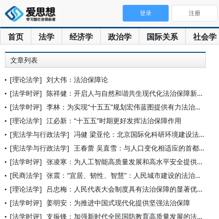
登录
注册
首页
法学
经济学
政治学
国际关系
社会学
文章列表
[理论法学]
刘大伟：法治保障论
[法学时评]
陈祥健：开启人与自然和谐共生现代化法治保障新篇章
[法学时评]
李林：为实现“十五五”规划宏伟蓝图提供有力法治保障
[理论法学]
江必新：“十五五”时期更好发挥法治保障作用
[宪法学与行政法学]
冯健 梁亚伦：北京国际化科研环境建设法治保障
[宪法学与行政法学]
王春蕾 吴直雪：与人口变化相适应的首都基本公共教育服务供给机
[法学时评]
张凌寒：为人工智能高质量发展和高水平安全提供法治保障
[民商法学]
张震：“宜居、韧性、智慧”：人民城市建设的法治保障
[理论法学]
吕忠梅：人民代表大会制度具有法治保障的显著优势
[法学时评]
姜明安：为推进中国式现代化提供坚强法治保障
[法学时评]
支振锋：加强新时代全民国防教育高质量发展的法治保障