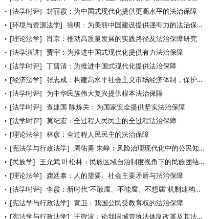
[法学时评]
封丽霞：为中国式现代化提供更高水平的法治保障
[环境与资源法学]
徐明：为美丽中国建设提供强有力的法治保障
[理论法学]
肖京：推动高质量发展的实践路径及法治保障研究
[法学演讲]
贾宇：为推进中国式现代化提供有力法治保障
[法学时评]
丁晋清：为推进中国式现代化提供法治保障
[经济法学]
张志成：构建高水平社会主义市场经济体制，保护产权和知识产权是
[法学时评]
为中华民族伟大复兴提供根本法治保障
[法学时评]
查建国 陈炼关：为国家安全提供坚实法治保障
[法学时评]
莫纪宏：全过程人民民主的全过程法治保障
[理论法学]
林彦：全过程人民民主的法治保障
[宪法学与行政法学]
周佑勇 朱峥：风险治理现代化中的公民知情权保障
[民族学]
王允武 叶松林：民族区域自治制度视角下的民族团结法治保障研究
[理论法学]
龚廷泰：人的需要、社会主要矛盾与法治保障
[法学时评]
李霞：新时代“不敢腐、不能腐、不想腐”机制建构——以法治保障
[宪法学与行政法学]
黄卫：我国公民受教育权的法治保障
[宪法学与行政法学]
王敬波：论我国城管执法体制改革及其法治保障