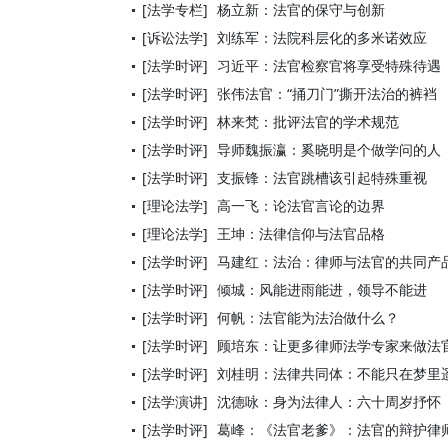
[法学专栏]
杨立新：法官的保守与创新
[诉讼法学]
刘练军：法院科层化的多米诺效应
[法学时评]
习近平：法官检察官将享受特殊待遇
[法学时评]
张伟法官：“捅刀门”撕开法治的裤裆
[法学时评]
林来梵：批评法官的学术规范
[法学时评]
导师魏振瀛：奚晓明是个做学问的人
[法学时评]
支振锋：法官跳槽该引起特殊重视
[理论法学]
高一飞：论法官言论的边界
[理论法学]
王坤：法律信仰与法官品格
[法学时评]
马建红：法治：律师与法官的共同产
[法学时评]
倾城：风能进雨能进，领导不能进
[法学时评]
何帆：法官能为法治做什么？
[法学时评]
顾培东：让更多律师法学专家来做法
[法学时评]
刘桂明：法律共同体：不能只在梦里
[法学演讲]
沈德咏：身为法律人：六十周岁抒怀
[法学时评]
葛峰：《法官老爹》：法官的辩护律