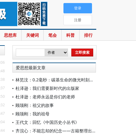
登录
注册
思想库
关键词
笔会
科普
排行
:06
爱思想最新文章
:48
:38
林笕汶：0.2毫秒：碳基生命的微光时刻——读邵春堡《未来人类：科技拓展无限可能》
:37
杜泽逊：我们需要新时代的出版家
:50
杜泽逊：老师永远是你们的老师
:32
顾颉刚：祖父的故事
:47
顾颉刚：我的祖母
:04
王代文：回忆《中国历史小丛书》
:44
齐浣心：不能忘却的纪念——古籍整理出版规划小组成立六十载记