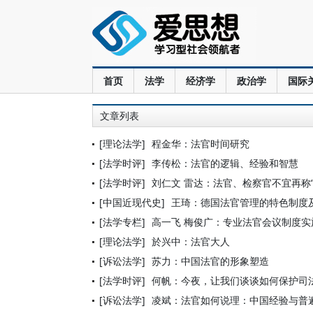
首页
法学
经济学
政治学
国际
文章列表
[理论法学]
程金华：法官时间研究
[法学时评]
李传松：法官的逻辑、经验和智慧
[法学时评]
刘仁文 雷达：法官、检察官不宜再称“
[中国近现代史]
王琦：德国法官管理的特色制度
[法学专栏]
高一飞 梅俊广：专业法官会议制度
[理论法学]
於兴中：法官大人
[诉讼法学]
苏力：中国法官的形象塑造
[法学时评]
何帆：今夜，让我们谈谈如何保护司
[诉讼法学]
凌斌：法官如何说理：中国经验与普