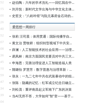
:52
赵伯陶：六年的学术洗礼——回忆我在中华书局的日子
:15
刘月悦：新时代文学出海与中华文化主体性建构
:00
史哲文：“八砖吟馆”与阮元幕府金石诗的学人品格、诗学祈向
:26
爱思想一周排行
:40
:52
张莉 汪司晨：体用贯通：国际传播学自主知识体系的建构逻辑与学科交叉进路
:07
黄文治 贾牧耕：组织转型视域下中共安徽省临时委员会的“两建两废”（1927—1931）
:08
薛澜：人工智能技术的社会应用——治理挑战
:36
易凤林：南京方面国民党要员对中共三大起义的反应
:45
申海恩：完善治理促进人工智能造福人类
:10
隋璐怡 罗慧芳：数字普惠与治理革新：中国人工智能赋能全球南方发展
:59
张永：一九二七年中共在武装暴动中的组织转型
:47
张陈：隐藏的记忆：红军成立纪念日确立前中共对南昌起义的纪念
:34
刘松茂：重评南昌起义军南下广东的决策
:39
当AI无所不答，大学如何“智”变——基于全国400余所高校本科生AI使用情况的调查与思考
:04