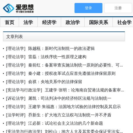
登录
注册
首页
法学
经济学
政治学
国际关系
社会学
文章列表
[理论法学]
陈越瓯：新时代法制统一的政法逻辑
[理论法学]
雷磊：法秩序统一性原理之建构
[理论法学]
秦前红：备案审查实施法制统一原则的必要性、可能性及其难点
[理论法学]
秦小建：授权改革试点应首先遵循法律保留原则
[理论法学]
俞祺：央地关系中的法律保留
[宪法学与行政法学]
王建学 张明：论海南自贸港法规的备案审查
[诉讼法学]
屠凯：司法判决中的经济特区法规与法制统一
[理论法学]
王建学 朱福惠：法国地方试验的法律控制及其启示
[法学时评]
乔新生：扩大地方立法权与法制统一并不矛盾
[理论法学]
江必新：试论社会主义法治的几个新命题
[宪法学与行政法学]
刘松山：地方人大及其常委会保证宪法实施的地位和作用