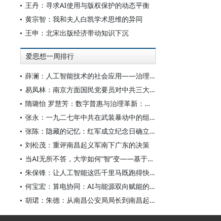
王丹：寻求AI使用与版权保护的动态平衡
黄宗智：我和夫人白凯学术思维的异同
王申：北宋出版经济带动知识下沉
爱思想一周排行
薛澜：人工智能技术的社会应用——治理挑战
易凤林：南京方面国民党要员对中共三大起义的反应
隋璐怡 罗慧芳：数字普惠与治理革新：中国人工智能赋能全球南方发展
张永：一九二七年中共在武装暴动中的组织转型
张陈：隐藏的记忆：红军成立纪念日确立前中共对南昌起义的纪念
刘松茂：重评南昌起义军南下广东的决策
当AI无所不答，大学如何“智”变——基于全国400余所高校本科生AI使用情况的调查与思考
朱保锋：让人工智能这匹千里马既跑得快又跑得稳
何宝宏：算电协同：AI与能源双向赋能的关键引擎
胡珺：朱德：从南昌公安局局长到南昌起义的“参谋和向导”