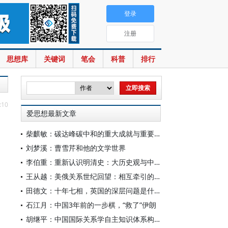
登录
注册
思想库
关键词
笔会
科普
排行
:10
爱思想最新文章
柴麒敏：碳达峰碳中和的重大成就与重要任务
刘梦溪：曹雪芹和他的文学世界
李伯重：重新认识明清史：大历史观与中国史学创新
王从越：美俄关系世纪回望：相互牵引的“双子星”
田德文：十年七相，英国的深层问题是什么
石江月：中国3年前的一步棋，“救了”伊朗
胡继平：中国国际关系学自主知识体系构建的时代转向