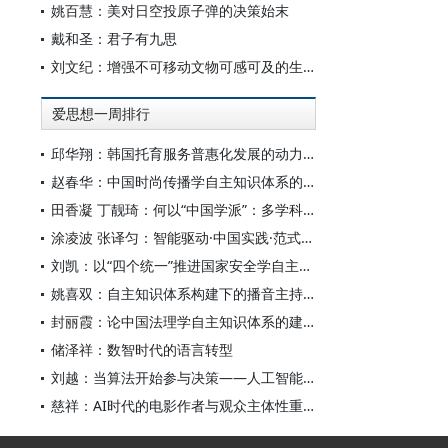
姚百慧：美对日空投原子弹的决策始末
戴和圣：君子有九思
刘文纪：增强不可移动文物可感可及的生命力
爱思想一周排行
邱华翔：韩国托育服务普惠化发展的动力机制、制度路径与政策效应
赵春华：中国时尚传播学自主知识体系的内在逻辑与实践路径
田香凝 丁靓琦：何以“中国学派”：多学科视野下中国特色新闻传播学建设的研究
涂凌波 张译匀：智能驱动·中国实践·范式创新：“构建中国新闻传播学自主知识体系”专题研讨会综述
刘凯：以“四个统一”推进国家安全学自主知识体系构建
姚喜双：自主知识体系构建下的播音主持高等专业教育研究
封丽霞：论中国法理学自主知识体系的建构
储泽祥：数智时代的语言转型
刘越：当算法开始参与决策——人工智能重塑全球治理的底层逻辑
慈祥：AI时代的电影作者与观众主体性重构