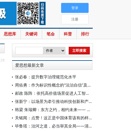
登录
注册
思想库
关键词
笔会
科普
排行
:28
爱思想最新文章
张必春：提升数字治理规范化水平
周佑勇：作为标识性概念的“法治自信”及其时代意蕴
郝政 陈阵：依托高价值场景促进人工智能高质量数据集建设
张新宁：以场景为牵引推动科技创新和产业创新深度融合
韩梁 朱瑞卿：东方之约，相约未来—— 中国元首外交的世界情怀与大国气派
关铭闻：点赞！这正是中国体育该有的样子
毕鲁瑶：治河之道，必当审其全局——清代靳辅的治水理念与实践