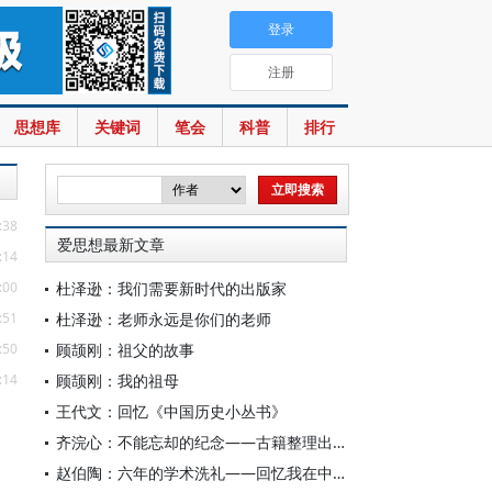
登录
注册
思想库
关键词
笔会
科普
排行
:38
爱思想最新文章
:14
:00
杜泽逊：我们需要新时代的出版家
:51
杜泽逊：老师永远是你们的老师
:50
顾颉刚：祖父的故事
:14
顾颉刚：我的祖母
王代文：回忆《中国历史小丛书》
齐浣心：不能忘却的纪念——古籍整理出版规划小组成立六十载记
赵伯陶：六年的学术洗礼——回忆我在中华书局的日子