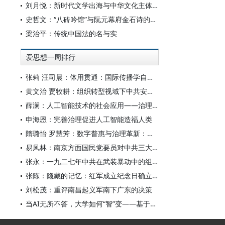
刘月悦：新时代文学出海与中华文化主体性建构
史哲文：“八砖吟馆”与阮元幕府金石诗的学人品格、诗学祈向
梁治平：传统中国法的名与实
爱思想一周排行
张莉 汪司晨：体用贯通：国际传播学自主知识体系的建构逻辑与学科交叉进路
黄文治 贾牧耕：组织转型视域下中共安徽省临时委员会的“两建两废”（1927—1931）
薛澜：人工智能技术的社会应用——治理挑战
申海恩：完善治理促进人工智能造福人类
隋璐怡 罗慧芳：数字普惠与治理革新：中国人工智能赋能全球南方发展
易凤林：南京方面国民党要员对中共三大起义的反应
张永：一九二七年中共在武装暴动中的组织转型
张陈：隐藏的记忆：红军成立纪念日确立前中共对南昌起义的纪念
刘松茂：重评南昌起义军南下广东的决策
当AI无所不答，大学如何“智”变——基于全国400余所高校本科生AI使用情况的调查与思考