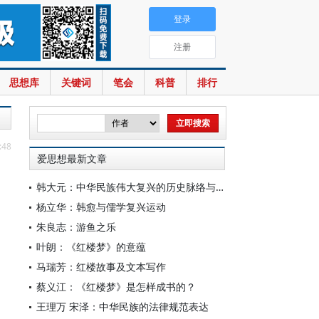
登录
注册
思想库
关键词
笔会
科普
排行
:48
爱思想最新文章
韩大元：中华民族伟大复兴的历史脉络与宪法内涵
杨立华：韩愈与儒学复兴运动
朱良志：游鱼之乐
叶朗：《红楼梦》的意蕴
马瑞芳：红楼故事及文本写作
蔡义江：《红楼梦》是怎样成书的？
王理万 宋泽：中华民族的法律规范表达