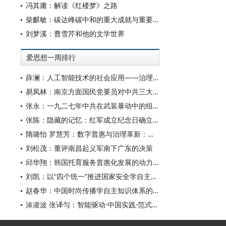
冯其庸：解读《红楼梦》之路
柴麒敏：碳达峰碳中和的重大成就与重要任务
刘梦溪：曹雪芹和他的文学世界
爱思想一周排行
薛澜：人工智能技术的社会应用——治理挑战
易凤林：南京方面国民党要员对中共三大起义的反应
张永：一九二七年中共在武装暴动中的组织转型
张陈：隐藏的记忆：红军成立纪念日确立前中共对南昌起义的纪念
隋璐怡 罗慧芳：数字普惠与治理革新：中国人工智能赋能全球南方发展
刘松茂：重评南昌起义军南下广东的决策
邱华翔：韩国托育服务普惠化发展的动力机制、制度路径与政策效应
刘凯：以“四个统一”推进国家安全学自主知识体系构建
赵春华：中国时尚传播学自主知识体系的内在逻辑与实践路径
涂凌波 张译匀：智能驱动·中国实践·范式创新：“构建中国新闻传播学自主知识体系”专题研讨会综述