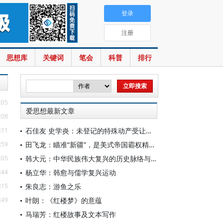
登录
注册
思想库
关键词
笔会
科普
排行
:05
爱思想最新文章
:08
:11
石佳友 史学炎：未登记的特殊动产受让人排除强制执行问题研究
:59
田飞龙：瞄准“新疆”，是美式帝国霸权精心酝酿的专项行动
:05
韩大元：中华民族伟大复兴的历史脉络与宪法内涵
:44
杨立华：韩愈与儒学复兴运动
:15
朱良志：游鱼之乐
:49
叶朗：《红楼梦》的意蕴
马瑞芳：红楼故事及文本写作