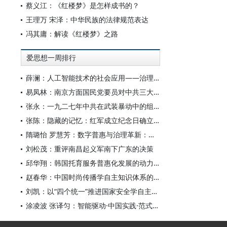
蔡义江：《红楼梦》是怎样成书的？
王理万 宋泽：中华民族的法律规范表达
冯其庸：解读《红楼梦》之路
爱思想一周排行
薛澜：人工智能技术的社会应用——治理挑战
易凤林：南京方面国民党要员对中共三大起义的反应
张永：一九二七年中共在武装暴动中的组织转型
张陈：隐藏的记忆：红军成立纪念日确立前中共对南昌起义的纪念
隋璐怡 罗慧芳：数字普惠与治理革新：中国人工智能赋能全球南方发展
刘松茂：重评南昌起义军南下广东的决策
邱华翔：韩国托育服务普惠化发展的动力机制、制度路径与政策效应
赵春华：中国时尚传播学自主知识体系的内在逻辑与实践路径
刘凯：以“四个统一”推进国家安全学自主知识体系构建
涂凌波 张译匀：智能驱动·中国实践·范式创新：“构建中国新闻传播学自主知识体系”专题研讨会综述