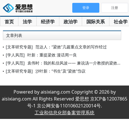
登录
注册
首页
法学
经济学
政治学
国际关系
社会学
文章列表
[文革研究专题]
范达人：“梁效”几篇重点文章的写作经过
[学人风范]
叶新：重提梁效 漫话周一良
[学人风范]
袁伟时：我的私信风波—— 兼说汤一介教授的梁效故事
[文革研究专题]
沙叶新：“书生”及“梁效”刍议
Powered by aisixiang.com Copyright © 2026 by
aisixiang.com All Rights Reserved 爱思想 京ICP备12007865
号-1 京公网安备11010602120014号.
工业和信息化部备案管理系统