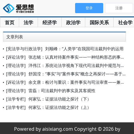
登录
注册
首页
法学
经济学
政治学
国际关系
社会学
文章列表
[宪法学与行政法学]
刘顺峰：“人类学”在我国司法裁判中的运用
[诉讼法学]
张志铭：认真对待案件事实——一种结构形态的事实
[理论法学]
泮伟江：系统论法学视角下现代司法裁判中规范与事实的区分
[理论法学]
舒国滢：“事实”与“案件事实”概念之再探讨——基于哲学与法学
[诉讼法学]
余文唐：检讨与重识：案件事实与司法审查——兼及反思行政案件驳
[理论法学]
雷磊：司法裁判中的事实及其客观性
[法学专栏]
何家弘：证据法功能之探讨（下）
[法学专栏]
何家弘：证据法功能之探讨（上）
Powered by aisixiang.com Copyright © 2026 by