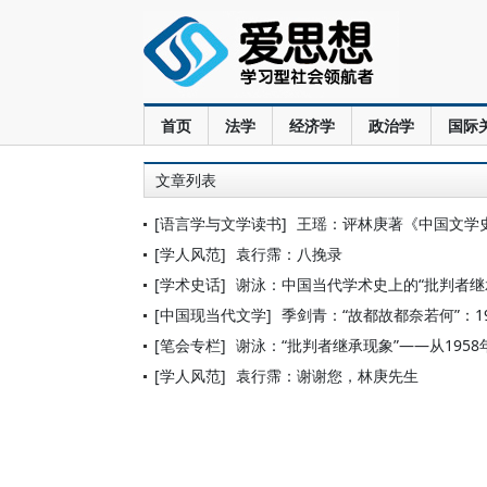
首页
法学
经济学
政治学
国际
文章列表
[语言学与文学读书]
王瑶：评林庚著《中国文学
[学人风范]
袁行霈：八挽录
[学术史话]
谢泳：中国当代学术史上的“批判者继承
[中国现当代文学]
季剑青：“故都故都奈若何”：1
[笔会专栏]
谢泳：“批判者继承现象”——从195
[学人风范]
袁行霈：谢谢您，林庚先生