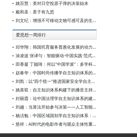
姚百慧：美对日空投原子弹的决策始末
戴和圣：君子有九思
刘文纪：增强不可移动文物可感可及的生命力
爱思想一周排行
邱华翔：韩国托育服务普惠化发展的动力机制、制度路径与政策效应
涂凌波 张译匀：智能驱动·中国实践·范式创新：“构建中国新闻传播学自主知识体系”专题研讨会综述
田香凝 丁靓琦：何以“中国学派”：多学科视野下中国特色新闻传播学建设的研究
赵春华：中国时尚传播学自主知识体系的内在逻辑与实践路径
刘凯：以“四个统一”推进国家安全学自主知识体系构建
姚喜双：自主知识体系构建下的播音主持高等专业教育研究
封丽霞：论中国法理学自主知识体系的建构
刘越：当算法开始参与决策——人工智能重塑全球治理的底层逻辑
杨洁勉：中国区域国别学自主知识体系：本原、借鉴和建构
慈祥：AI时代的电影作者与观众主体性重构