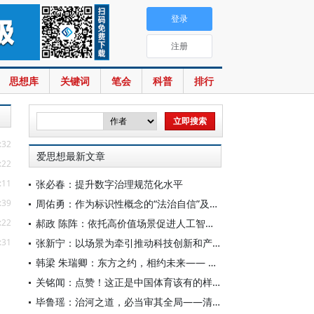
登录
注册
思想库
关键词
笔会
科普
排行
:32
爱思想最新文章
:22
:11
张必春：提升数字治理规范化水平
:39
周佑勇：作为标识性概念的“法治自信”及其时代意蕴
:22
郝政 陈阵：依托高价值场景促进人工智能高质量数据集建设
:31
张新宁：以场景为牵引推动科技创新和产业创新深度融合
韩梁 朱瑞卿：东方之约，相约未来—— 中国元首外交的世界情怀与大国气派
关铭闻：点赞！这正是中国体育该有的样子
毕鲁瑶：治河之道，必当审其全局——清代靳辅的治水理念与实践