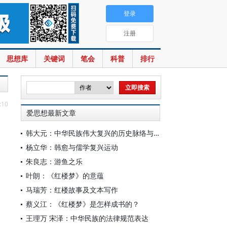
登录
注册
思想库
关键词
笔会
科普
排行
:10
爱思想最新文章
韩大元：中华民族伟大复兴的历史脉络与宪法内涵
杨立华：韩愈与儒学复兴运动
朱良志：游鱼之乐
叶朗：《红楼梦》的意蕴
马瑞芳：红楼故事及文本写作
蔡义江：《红楼梦》是怎样成书的？
王理万 宋泽：中华民族的法律规范表达