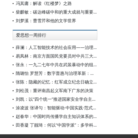
冯其庸：解读《红楼梦》之路
柴麒敏：碳达峰碳中和的重大成就与重要任务
刘梦溪：曹雪芹和他的文学世界
爱思想一周排行
薛澜：人工智能技术的社会应用——治理挑战
易凤林：南京方面国民党要员对中共三大起义的反应
张永：一九二七年中共在武装暴动中的组织转型
隋璐怡 罗慧芳：数字普惠与治理革新：中国人工智能赋能全球南方发展
张陈：隐藏的记忆：红军成立纪念日确立前中共对南昌起义的纪念
刘松茂：重评南昌起义军南下广东的决策
刘凯：以“四个统一”推进国家安全学自主知识体系构建
涂凌波 张译匀：智能驱动·中国实践·范式创新：“构建中国新闻传播学自主知识体系”专题研讨会综述
赵春华：中国时尚传播学自主知识体系的内在逻辑与实践路径
田香凝 丁靓琦：何以“中国学派”：多学科视野下中国特色新闻传播学建设的研究