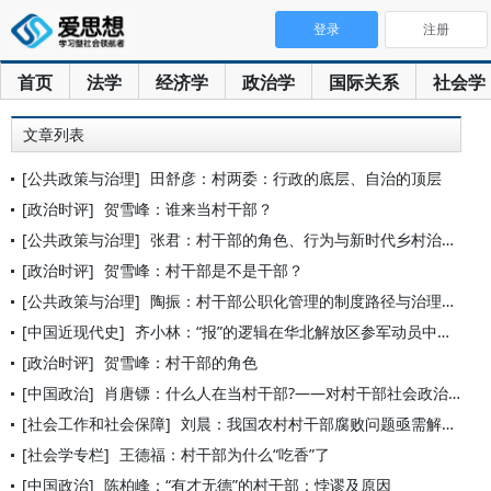
登录
注册
首页
法学
经济学
政治学
国际关系
社会学
文章列表
[公共政策与治理]
田舒彦：村两委：行政的底层、自治的顶层
[政治时评]
贺雪峰：谁来当村干部？
[公共政策与治理]
张君：村干部的角色、行为与新时代乡村治理
[政治时评]
贺雪峰：村干部是不是干部？
[公共政策与治理]
陶振：村干部公职化管理的制度路径与治理逻辑
[中国近现代史]
齐小林：“报”的逻辑在华北解放区参军动员中的多重呈现
[政治时评]
贺雪峰：村干部的角色
[中国政治]
肖唐镖：什么人在当村干部?——对村干部社会政治资本的初步分析
[社会工作和社会保障]
刘晨：我国农村村干部腐败问题亟需解决
[社会学专栏]
王德福：村干部为什么“吃香”了
[中国政治]
陈柏峰：“有才无德”的村干部：悖谬及原因