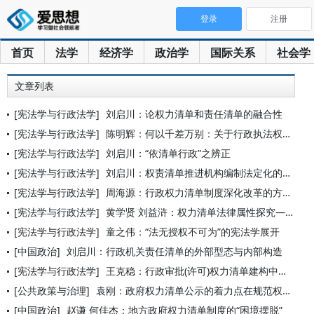
登录
注册
首页
法学
经济学
政治学
国际关系
社会学
文章列表
[宪法学与行政法学]
刘启川：论权力清单和责任清单的融合性
[宪法学与行政法学]
陈明辉：何以千差万别：关于行政执法权下放的观察与反思
[宪法学与行政法学]
刘启川：“依清单行政”之辨正
[宪法学与行政法学]
刘启川：权责清单推进机构编制法定化的制度建构
[宪法学与行政法学]
周海源：行政权力清单制度深化改革的方法论指引
[宪法学与行政法学]
黄学贤 刘益浒：权力清单法律属性探究——基于437份裁判文书
[宪法学与行政法学]
童之伟：“法无授权不可为”的宪法学展开
[中国政治]
刘启川：行政机关责任清单的外部型态与内部构造
[宪法学与行政法学]
王克稳：行政审批(许可)权力清单建构中的法律问题
[公共政策与治理]
袁刚：政府权力清单公示的着力点在规范权力
[中国政治]
赵谦 何佳杰：地方政府权力清单制度的“困境摆脱”