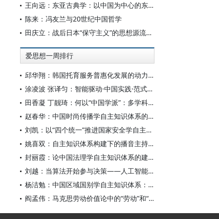
王向远：东亚古典学：以中国为中心的东亚学术文化共同体之建构
陈来：冯友兰与20世纪中国哲学
田庆立：战后日本“保守主义”的思想源流及核心价值探析
爱思想一周排行
邱华翔：韩国托育服务普惠化发展的动力机制、制度路径与政策效应
涂凌波 张译匀：智能驱动·中国实践·范式创新：“构建中国新闻传播学自主知识体系”专题研讨会综述
田香凝 丁靓琦：何以“中国学派”：多学科视野下中国特色新闻传播学建设的研究
赵春华：中国时尚传播学自主知识体系的内在逻辑与实践路径
刘凯：以“四个统一”推进国家安全学自主知识体系构建
姚喜双：自主知识体系构建下的播音主持高等专业教育研究
封丽霞：论中国法理学自主知识体系的建构
刘越：当算法开始参与决策——人工智能重塑全球治理的底层逻辑
杨洁勉：中国区域国别学自主知识体系：本原、借鉴和建构
阎孟伟：马克思劳动价值论中的“劳动”和“价值”概念