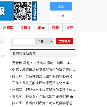
登录
注册
思想库
关键词
笔会
科普
排行
:01
爱思想最新文章
:00
万青松 马超：加快构建理论、知识、实践一体发展的区域国别自主知识体系
彭森：发挥市场在资源配置中的决定作用是中国改革的最基本经验
陈万球：坚持党的文化领导权的核心要义、历史必然性和科学方法
王旭：厚植党的建设崇廉尚洁文化土壤
赵精武：智能体自主决策错误的责任主体与边界
富景筠：特朗普2.0“能源主导”战略的内涵、举措与影响
陈永宝：从道南到湖湘：论朱熹儒学思想的演变