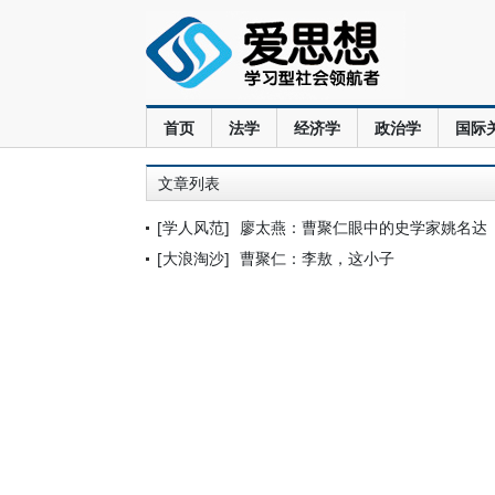
首页
法学
经济学
政治学
国际
文章列表
[学人风范]
廖太燕：曹聚仁眼中的史学家姚名达
[大浪淘沙]
曹聚仁：李敖，这小子