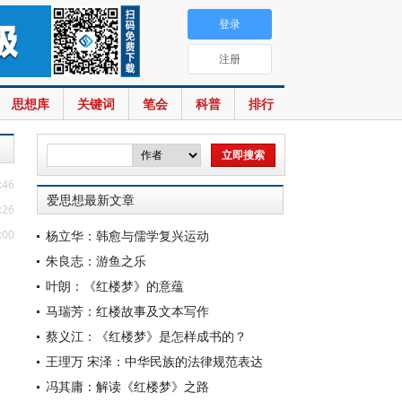
登录
注册
思想库
关键词
笔会
科普
排行
:46
爱思想最新文章
:26
:00
杨立华：韩愈与儒学复兴运动
朱良志：游鱼之乐
叶朗：《红楼梦》的意蕴
马瑞芳：红楼故事及文本写作
蔡义江：《红楼梦》是怎样成书的？
王理万 宋泽：中华民族的法律规范表达
冯其庸：解读《红楼梦》之路