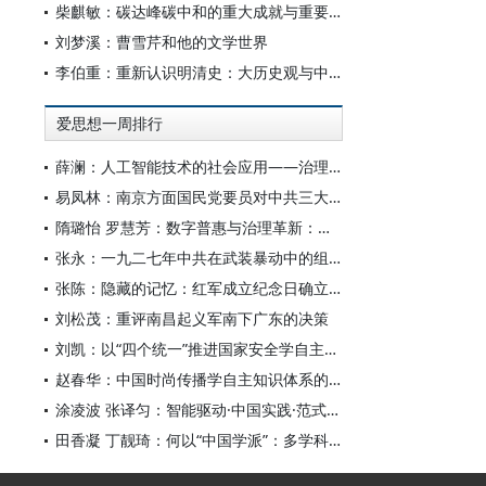
柴麒敏：碳达峰碳中和的重大成就与重要任务
刘梦溪：曹雪芹和他的文学世界
李伯重：重新认识明清史：大历史观与中国史学创新
爱思想一周排行
薛澜：人工智能技术的社会应用——治理挑战
易凤林：南京方面国民党要员对中共三大起义的反应
隋璐怡 罗慧芳：数字普惠与治理革新：中国人工智能赋能全球南方发展
张永：一九二七年中共在武装暴动中的组织转型
张陈：隐藏的记忆：红军成立纪念日确立前中共对南昌起义的纪念
刘松茂：重评南昌起义军南下广东的决策
刘凯：以“四个统一”推进国家安全学自主知识体系构建
赵春华：中国时尚传播学自主知识体系的内在逻辑与实践路径
涂凌波 张译匀：智能驱动·中国实践·范式创新：“构建中国新闻传播学自主知识体系”专题研讨会综述
田香凝 丁靓琦：何以“中国学派”：多学科视野下中国特色新闻传播学建设的研究