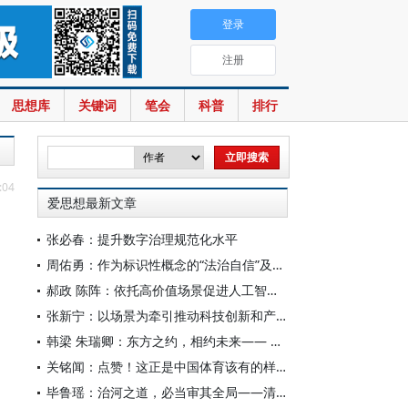
登录
注册
思想库
关键词
笔会
科普
排行
:04
爱思想最新文章
张必春：提升数字治理规范化水平
周佑勇：作为标识性概念的“法治自信”及其时代意蕴
郝政 陈阵：依托高价值场景促进人工智能高质量数据集建设
张新宁：以场景为牵引推动科技创新和产业创新深度融合
韩梁 朱瑞卿：东方之约，相约未来—— 中国元首外交的世界情怀与大国气派
关铭闻：点赞！这正是中国体育该有的样子
毕鲁瑶：治河之道，必当审其全局——清代靳辅的治水理念与实践