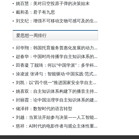
姚百慧：美对日空投原子弹的决策始末
戴和圣：君子有九思
刘文纪：增强不可移动文物可感可及的生命力
爱思想一周排行
邱华翔：韩国托育服务普惠化发展的动力机制、制度路径与政策效应
赵春华：中国时尚传播学自主知识体系的内在逻辑与实践路径
田香凝 丁靓琦：何以“中国学派”：多学科视野下中国特色新闻传播学建设的研究
涂凌波 张译匀：智能驱动·中国实践·范式创新：“构建中国新闻传播学自主知识体系”专题研讨会综述
刘凯：以“四个统一”推进国家安全学自主知识体系构建
姚喜双：自主知识体系构建下的播音主持高等专业教育研究
封丽霞：论中国法理学自主知识体系的建构
储泽祥：数智时代的语言转型
刘越：当算法开始参与决策——人工智能重塑全球治理的底层逻辑
慈祥：AI时代的电影作者与观众主体性重构