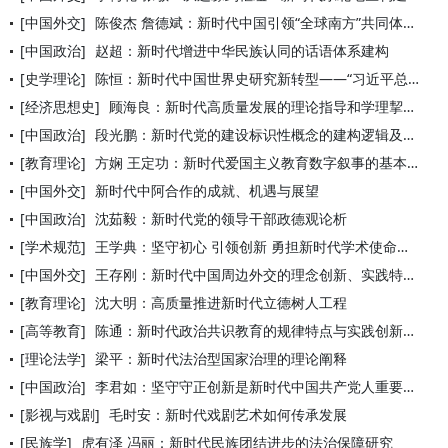
[中国外交]
陈俊杰 詹德斌：新时代中国引领“全球南方”共同体构建的理论依
[中国政治]
赵超：新时代增进中华民族认同的话语体系建构
[史学理论]
陈恒：新时代中国世界史研究新转型——“习近平总书记在哲学社会
[经济思想史]
顾海良：新时代高质量发展的理论指导和学理挈要
[中国政治]
段光鹏：新时代党的建设标识性概念的建构逻辑及其启示
[教育理论]
方娴 王定功：新时代爱国主义教育数字叙事的基本样态、现实挑战
[中国外交]
新时代中阿合作的成就、机遇与展望
[中国政治]
沈茹毅：新时代党的领导干部政德观论析
[学术规范]
王学典：坚守初心 引领创新 勇担新时代学术使命——重温习近平
[中国外交]
王存刚：新时代中国周边外交的理念创新、实践特征与战略选择
[教育理论]
沈大明：高质量推进新时代立德树人工程
[高等教育]
陈通：新时代政治共识教育的规律特点与实践创新——以上海市社会
[理论法学]
梁平：新时代法治型国家治理的理论阐释
[中国政治]
李君如：坚守守正创新是新时代中国共产党人重要领导能力
[影视与戏剧]
毛时安：新时代戏剧艺术如何传承发展
[民族学]
虎有泽 冯丽：新时代民族团结进步的法治保障研究