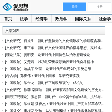
登录
注册
首页
法学
经济学
政治学
国际关系
社会学
文章列表
[文化研究]
何虎生：新时代坚持党的文化领导权的学理蕴含和逻辑向度
[文化研究]
李正华：新时代文化强国建设的指导思想、实践成效与重大意义
[理论法学]
姜明安：论新时代中国特色法治政府建设论
[中国政治]
艾楚君：以功勋荣誉表彰涵养新时代奋斗精神
[中国政治]
哈战荣 张莹：论新时代五年规划的系统思维
[考古学]
孙庆伟：新时代中国考古学研究新实践
[中国政治]
陈金龙：新时代正确政绩观的生成机制
[文化研究]
徐蓉 栾雨洁：新时代新征程我国文化建设的历史方位：判断依据、
[国际贸易理论]
张忠祥：新时代中非经贸合作的成就、挑战与前景
[中国政治]
陈红娟 潘俊杰：新时代以来中国共产党自我革命话语的溯源、形塑
[中国外交]
李梅花 张敏：从边缘到枢纽：新时代东北地区构建周边命运共同体