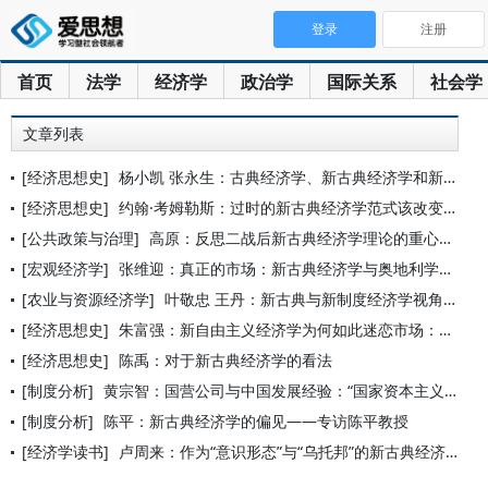
登录
注册
首页
法学
经济学
政治学
国际关系
社会学
文章列表
[经济思想史]
杨小凯 张永生：古典经济学、新古典经济学和新兴古典经济学
[经济思想史]
约翰·考姆勒斯：过时的新古典经济学范式该改变了
[公共政策与治理]
高原：反思二战后新古典经济学理论的重心转移——从一般均衡理论
[宏观经济学]
张维迎：真正的市场：新古典经济学与奥地利学派有哪些区别
[农业与资源经济学]
叶敬忠 王丹：新古典与新制度经济学视角的农政问题及农政变迁
[经济思想史]
朱富强：新自由主义经济学为何如此迷恋市场：奥地利学派的分析思
[经济思想史]
陈禹：对于新古典经济学的看法
[制度分析]
黄宗智：国营公司与中国发展经验：“国家资本主义”还是“社会主
[制度分析]
陈平：新古典经济学的偏见——专访陈平教授
[经济学读书]
卢周来：作为“意识形态”与“乌托邦”的新古典经济学