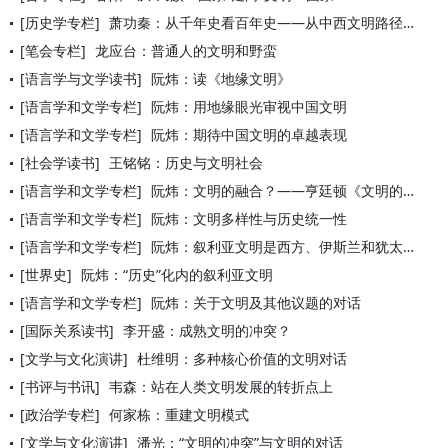
[历史学专栏]
萧功秦：从千年史看百年史——从中西文明路径比较看当代中国转型
[笔会专栏]
龙应台：普通人的文明和野蛮
[语言学与文学读书]
阮炜：读《地缘文明》
[语言学和文学专栏]
阮炜：用地缘眼光审视中国文明
[语言学和文学专栏]
阮炜：期待中国文明的卓越表现
[社会学读书]
王铭铭：历史与文明社会
[语言学和文学专栏]
阮炜：文明的融合？——亨廷顿《文明的冲突》引起的思考
[语言学和文学专栏]
阮炜：文明多样性与历史统一性
[语言学和文学专栏]
阮炜：叙利亚文明是西方、伊斯兰和犹太文明的共同源头
[世界史]
阮炜：“历史”化内的叙利亚文明
[语言学和文学专栏]
阮炜：关于文明及其他议题的对话
[国际关系读书]
李开盛：成熟文明的冲突？
[文学与文化演讲]
杜维明：多种核心价值的文明对话
[书评与书讯]
韦森：站在人类文明发展的转折点上
[政治学专栏]
何家栋：重建文明模式
[文学与文化演讲]
潘光：“文明的冲突”与文明的对话