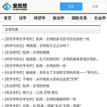
登录
注册
首页
法学
经济学
政治学
国际关系
社会学
文章列表
[语言学和文学专栏]
阮炜：文明的多元性与历史的统一性
[时评与杂文]
傅国涌：文明有主义之分吗？
[文化研究]
阮炜：文明的规模
[时评与杂文]
谢选骏：孔子的现代性：文明的源泉变成文明的陷阱
[语言学和文学专栏]
阮炜：文明的同一性
[社会学专栏]
杨福泉：别失去了大地和文明的本真——“茶马古道”行旅有感
[哲学专栏]
干春松：从印地安人的命运反思“文明”
[文化研究]
阮炜：文明的性格
[笔会专栏]
陈行之：人性·文明·责任
[语言学和文学专栏]
阮炜：文明的规模和同一性
[哲学专栏]
甘阳：从“民族－国家”走向“文明－国家”