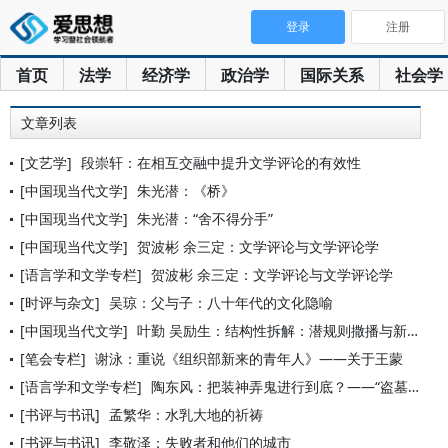
登录
注册
首页
法学
经济学
政治学
国际关系
社会学
文章列表
[文艺学]
段崇轩：在相互交融中提升文学评论的有效性
[中国现当代文学]
朱光潜：《桥》
[中国现当代文学]
朱光潜：“舍不得分手”
[中国现当代文学]
贺波彬 余三定：文学评论与文学评论学
[语言学和文学专栏]
贺波彬 余三定：文学评论与文学评论学
[时评与杂文]
吴琼：父与子：八十年代的文化隐喻
[中国现当代文学]
叶勤 吴励生：结构性拆解：潜规则撒播与新官人叙事
[笔会专栏]
谢泳：重说《组织部新来的青年人》——关于王蒙
[语言学和文学专栏]
陶东风：把装神弄鬼进行到底？——“盗墓文学”之怪、力、乱、神
[书评与书讯]
孟繁华：水乳大地的祈祷
[书评与书讯]
李敬泽：失败者和他们的城市