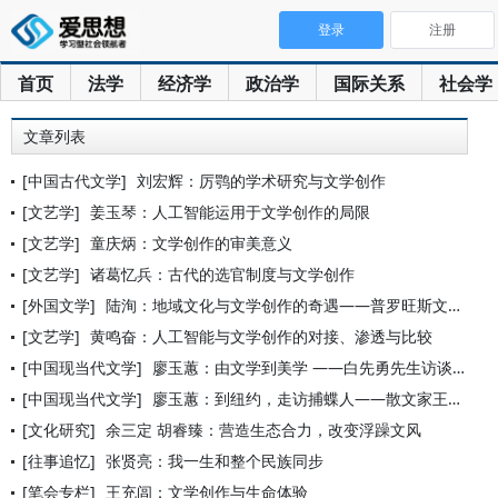
登录
注册
首页
法学
经济学
政治学
国际关系
社会学
文章列表
[中国古代文学]
刘宏辉：厉鹗的学术研究与文学创作
[文艺学]
姜玉琴：人工智能运用于文学创作的局限
[文艺学]
童庆炳：文学创作的审美意义
[文艺学]
诸葛忆兵：古代的选官制度与文学创作
[外国文学]
陆洵：地域文化与文学创作的奇遇——普罗旺斯文学的传统与现实
[文艺学]
黄鸣奋：人工智能与文学创作的对接、渗透与比较
[中国现当代文学]
廖玉蕙：由文学到美学 ——白先勇先生访谈录
[中国现当代文学]
廖玉蕙：到纽约，走访捕蝶人——散文家王鼎钧先生访问记
[文化研究]
余三定 胡睿臻：营造生态合力，改变浮躁文风
[往事追忆]
张贤亮：我一生和整个民族同步
[笔会专栏]
王充闾：文学创作与生命体验