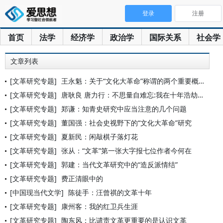
登录
注册
首页
法学
经济学
政治学
国际关系
社会学
文章列表
[文革研究专题]
王永魁：关于“文化大革命”称谓的两个重要概念辨析
[文革研究专题]
唐耿良 唐力行：不思量自难忘:我在十年浩劫中的遭遇
[文革研究专题]
郑谦：知青史研究中应当注意的几个问题
[文革研究专题]
董国强：社会史视野下的“文化大革命”研究
[文革研究专题]
夏新民：闲敲棋子落灯花
[文革研究专题]
张从：“文革”第一张大字报七位作者今何在
[文革研究专题]
郭建：当代文革研究中的“造反派情结”
[文革研究专题]
费正清眼中的
[中国现当代文学]
陈徒手：汪曾祺的文革十年
[文革研究专题]
康州客：我的红卫兵生涯
[文革研究专题]
陶东风：比谴责文革更重要的是认识文革