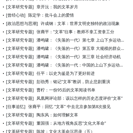
[文革研究专题]
章开沅：我的文革岁月
[曾经心动]
陈定学：批斗会上的爱情
[政治思想与思潮]
许成钢：文革：世界文明史独特的政治现象
[文革研究专题]
张裔平：“文革”往事：教师不拿工资拿工分
[文革研究专题]
潘鸣啸：《失落的一代》第七章 上山下乡运动阴影下的80年代
[文革研究专题]
潘鸣啸：《失落的一代》第五章 大规模的群众运动（1968—1
[文革研究专题]
潘鸣啸：《失落的一代》第三章 社会经济动机
[文革研究专题]
潘鸣啸：《失落的一代：中国的上山下乡运动（1968—1980
[文革研究专题]
任平：以史为鉴是为了更好前进
[文革研究专题]
彭劲秀：铭记“文革”教训，防止悲剧重演
[文革研究专题]
曹柠：一份95后的文革阅读书单
[文革研究专题]
凤凰网评论部：该以怎样的历史态度评价“文革”
[往事追忆]
张裔平：回忆 “文革” 中去北京参加第8次接见
[文革研究专题]
陶东风：如何理解文革
[文革研究专题]
董国强：从地方视角反思“文化大革命”
[文革研究专题]
陈坡：文化大革命沉思录（五）