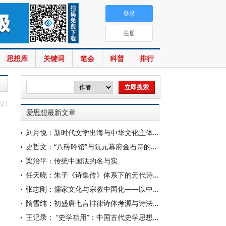
登录
注册
思想库
关键词
笔会
科普
排行
:21
爱思想最新文章
刘月悦：新时代文学出海与中华文化主体性建构
史哲文：“八砖吟馆”与阮元幕府金石诗的学人品格、诗学祈向
梁治平：传统中国法的名与实
任天晓：朱子《诗集传》体系下的元代诗学知识变革
张志刚：儒家文化与宗教中国化——以中国宗教通史为线索的学理沉思
隋雪纯：初盛唐七言排律诗体考源与诗法复变
王记录： “史学功用”：中国古代史学思想体系的核心