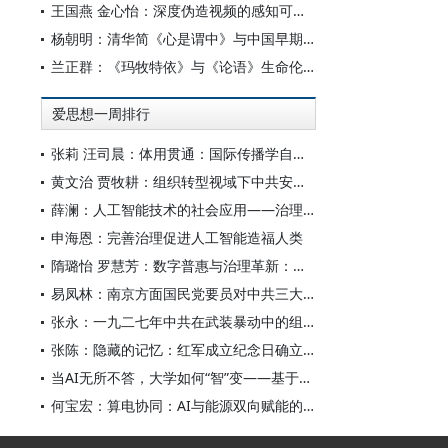
王国燕 金心怡：深度伪造视频的感知可信度：视觉素养和认知倾向的双重影响研究
杨朝明：清华简《心是谓中》与中国早期心论——脉络重审、学术反思及古典学范式转型
兰正群：《玛牧特依》与《论语》生命伦理的认知共性
爱思想一周排行
张莉 汪司晨：体用贯通：国际传播学自主知识体系的建构逻辑与学科交叉进路
黄文治 贾牧耕：组织转型视域下中共安徽省临时委员会的“两建两废”（1927—1931）
薛澜：人工智能技术的社会应用——治理挑战
申海恩：完善治理促进人工智能造福人类
隋璐怡 罗慧芳：数字普惠与治理革新：中国人工智能赋能全球南方发展
易凤林：南京方面国民党要员对中共三大起义的反应
张永：一九二七年中共在武装暴动中的组织转型
张陈：隐藏的记忆：红军成立纪念日确立前中共对南昌起义的纪念
当AI无所不答，大学如何“智”变——基于全国400余所高校本科生AI使用情况的调查与思考
何宝宏：算电协同：AI与能源双向赋能的关键引擎