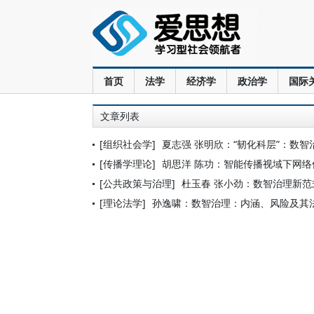
首页
法学
经济学
政治学
国际
文章列表
[组织社会学]
夏志强 张明欣：“韧化科层”：数
[传播学理论]
胡思洋 陈功：智能传播视域下网
[公共政策与治理]
杜玉春 张小劲：数智治理新
[理论法学]
孙逸啸：数智治理：内涵、风险及其