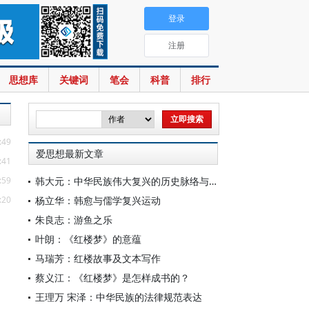
登录
注册
思想库
关键词
笔会
科普
排行
:49
爱思想最新文章
:41
:59
韩大元：中华民族伟大复兴的历史脉络与宪法内涵
:20
杨立华：韩愈与儒学复兴运动
朱良志：游鱼之乐
叶朗：《红楼梦》的意蕴
马瑞芳：红楼故事及文本写作
蔡义江：《红楼梦》是怎样成书的？
王理万 宋泽：中华民族的法律规范表达