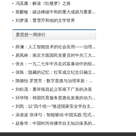
冯其庸：解读《红楼梦》之路
柴麒敏：碳达峰碳中和的重大成就与重要任务
刘梦溪：曹雪芹和他的文学世界
爱思想一周排行
薛澜：人工智能技术的社会应用——治理挑战
易凤林：南京方面国民党要员对中共三大起义的反应
张永：一九二七年中共在武装暴动中的组织转型
张陈：隐藏的记忆：红军成立纪念日确立前中共对南昌起义的纪念
隋璐怡 罗慧芳：数字普惠与治理革新：中国人工智能赋能全球南方发展
刘松茂：重评南昌起义军南下广东的决策
邱华翔：韩国托育服务普惠化发展的动力机制、制度路径与政策效应
刘凯：以“四个统一”推进国家安全学自主知识体系构建
涂凌波 张译匀：智能驱动·中国实践·范式创新：“构建中国新闻传播学自主知识体系”专题研讨会综述
赵春华：中国时尚传播学自主知识体系的内在逻辑与实践路径