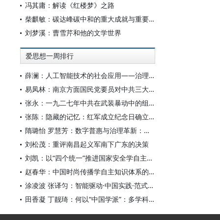
冯其庸：解读《红楼梦》之路
柴麒敏：碳达峰碳中和的重大成就与重要任务
刘梦溪：曹雪芹和他的文学世界
爱思想一周排行
薛澜：人工智能技术的社会应用——治理挑战
易凤林：南京方面国民党要员对中共三大起义的反应
张永：一九二七年中共在武装暴动中的组织转型
张陈：隐藏的记忆：红军成立纪念日确立前中共对南昌起义的纪念
隋璐怡 罗慧芳：数字普惠与治理革新：中国人工智能赋能全球南方发展
刘松茂：重评南昌起义军南下广东的决策
刘凯：以“四个统一”推进国家安全学自主知识体系构建
赵春华：中国时尚传播学自主知识体系的内在逻辑与实践路径
涂凌波 张译匀：智能驱动·中国实践·范式创新：“构建中国新闻传播学自主知识体系”专题研讨会综述
田香凝 丁靓琦：何以“中国学派”：多学科视野下中国特色新闻传播学建设的研究