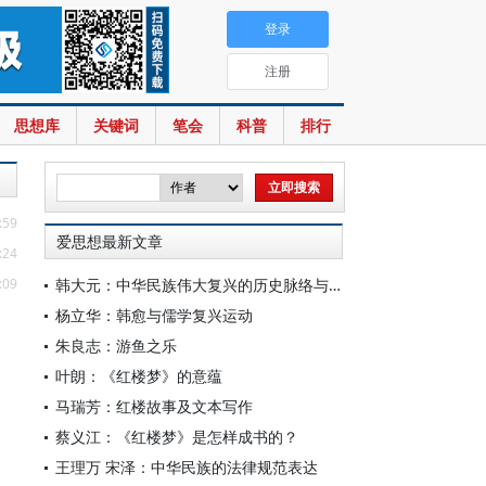
登录
注册
思想库
关键词
笔会
科普
排行
:59
爱思想最新文章
:24
:09
韩大元：中华民族伟大复兴的历史脉络与宪法内涵
杨立华：韩愈与儒学复兴运动
朱良志：游鱼之乐
叶朗：《红楼梦》的意蕴
马瑞芳：红楼故事及文本写作
蔡义江：《红楼梦》是怎样成书的？
王理万 宋泽：中华民族的法律规范表达