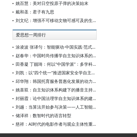
姚百慧：美对日空投原子弹的决策始末
戴和圣：君子有九思
刘文纪：增强不可移动文物可感可及的生命力
爱思想一周排行
涂凌波 张译匀：智能驱动·中国实践·范式创新：“构建中国新闻传播学自主知识体系”专题研讨会综述
赵春华：中国时尚传播学自主知识体系的内在逻辑与实践路径
田香凝 丁靓琦：何以“中国学派”：多学科视野下中国特色新闻传播学建设的研究
刘凯：以“四个统一”推进国家安全学自主知识体系构建
邱华翔：韩国托育服务普惠化发展的动力机制、制度路径与政策效应
姚喜双：自主知识体系构建下的播音主持高等专业教育研究
封丽霞：论中国法理学自主知识体系的建构
刘越：当算法开始参与决策——人工智能重塑全球治理的底层逻辑
储泽祥：数智时代的语言转型
慈祥：AI时代的电影作者与观众主体性重构