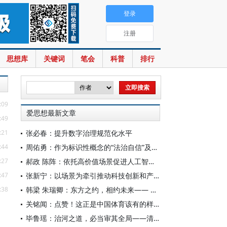
登录
注册
思想库
关键词
笔会
科普
排行
:09
爱思想最新文章
:49
:21
张必春：提升数字治理规范化水平
:44
周佑勇：作为标识性概念的“法治自信”及其时代意蕴
:27
郝政 陈阵：依托高价值场景促进人工智能高质量数据集建设
:47
张新宁：以场景为牵引推动科技创新和产业创新深度融合
:38
韩梁 朱瑞卿：东方之约，相约未来—— 中国元首外交的世界情怀与大国气派
关铭闻：点赞！这正是中国体育该有的样子
毕鲁瑶：治河之道，必当审其全局——清代靳辅的治水理念与实践