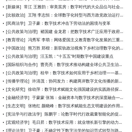
[新媒体]
常江 王雅韵：审美茧房：数字时代的大众品位与社会区隔
[比较政治]
王翔 李志恒：全球数字化转型与西方政党政治运行逻辑的变革
[民商法学]
卫子豪：数字技术冲击下劳动法的困境与变革
[公共政策与治理]
褚国建 金龙君：把数字技术广泛应用于政府管理服务
[教育理论]
冯秀军 李萌：网络爱国主义教育数字化发展的三重逻辑
[中国政治]
熊万胜 郑楷：新双轨政治视角下乡村治理数字化的趋向
[公共政策与治理]
汪玉凯：“十五五”时期数字中国建设重点
[国际组织与合作]
曹亮亮：数字技术推动构建全球公共卫生治理多边合作框架
[公共政策与治理]
桂华：数字技术如何应用于乡村治理——基于基础能力与基层能力的
[传播学理论]
许清茂：协同发力：构建两岸数字文化传播的新图景
[文化研究]
徐幼萍：数字技术赋能文化强国建设的实践路径探析
[金融经济学]
于蒙蒙 张旭：金融资本与数字技术的深度融合——当前金融资本主
[生态文明]
张艳红 颜晓峰：数字技术赋能生态文明建设的作用机制与实践路径
[宪法学与行政法学]
陈鹏宇：论数字时代行政裁量智能化的促进与规范
[宏观经济学]
毛日昇：数字技术应用：就业增长新引擎的动力解析
[理论法学]
卫子豪：不确定性下数字法学的知识范式转型与路径展开