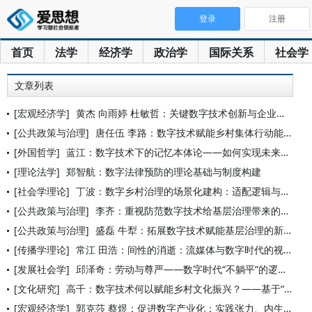
登录
注册
首页
法学
经济学
政治学
国际关系
社会学
文章列表
[宏观经济学]
黄杰 向雨婷 杜敏哲：关键数字技术创新与企业新质生产力发展
[公共政策与治理]
唐任伍 李路：数字技术赋能乡村集体行动能力提升的内在机理、价
[外国哲学]
蓝江：数字技术下的记忆本体论——如何实现未来社会的记忆共在
[理论法学]
郑智航：数字法律预防的理论基础与制度构建
[社会学理论]
丁波：数字乡村治理的场景化建构：适配逻辑与实践形式
[公共政策与治理]
李齐：重视防范数字技术给基层治理带来的新问题
[公共政策与治理]
盛磊 牛犁：拓展数字技术赋能基层治理的新路径
[传播学理论]
常江 田浩：间性的消逝：流媒体与数字时代的视听文化生态
[发展社会学]
邱泽奇：劳动与尊严——数字时代“不躺平”的逻辑前提
[文化研究]
高千：数字技术何以赋能乡村文化振兴？——基于“国家供给—技术
[宏观经济学]
郭克莎 蔡煜：促进数字产业化：实践张力、内生机制与政策创新