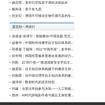
姚百慧：美对日空投原子弹的决策始末
戴和圣：君子有九思
刘文纪：增强不可移动文物可感可及的生命力
爱思想一周排行
涂凌波 张译匀：智能驱动·中国实践·范式创新：“构建中国新闻传播学自主知识体系”专题研讨会综述
赵春华：中国时尚传播学自主知识体系的内在逻辑与实践路径
田香凝 丁靓琦：何以“中国学派”：多学科视野下中国特色新闻传播学建设的研究
邱华翔：韩国托育服务普惠化发展的动力机制、制度路径与政策效应
刘凯：以“四个统一”推进国家安全学自主知识体系构建
姚喜双：自主知识体系构建下的播音主持高等专业教育研究
封丽霞：论中国法理学自主知识体系的建构
储泽祥：数智时代的语言转型
刘越：当算法开始参与决策——人工智能重塑全球治理的底层逻辑
慈祥：AI时代的电影作者与观众主体性重构