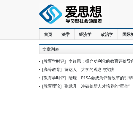
首页
法学
经济学
政治学
国际
文章列表
[教育学时评]
李红恩：摒弃功利化的教育评价导
[高等教育]
黄达人：大学的观念与实践
[教育学时评]
陆璟：P1SA会成为评价改革的引
[教育理论]
张武升：冲破创新人才培养的“壁垒”