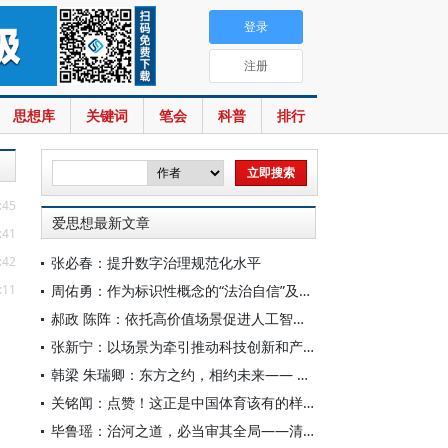
登录
注册
思想库
关键词
笔会
科普
排行
:45
爱思想最新文章
:41
:42
张必春：提升数字治理规范化水平
:11
周佑勇：作为标识性概念的“法治自信”及其时代意蕴
郝政 陈阵：依托高价值场景促进人工智能高质量数据集建设
张新宁：以场景为牵引推动科技创新和产业创新深度融合
韩梁 朱瑞卿：东方之约，相约未来—— 中国元首外交的世界情怀与大国气派
关铭闻：点赞！这正是中国体育该有的样子
毕鲁瑶：治河之道，必当审其全局——清代靳辅的治水理念与实践