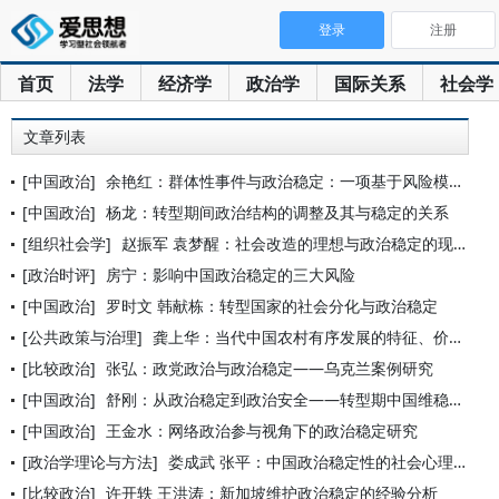
登录
注册
首页
法学
经济学
政治学
国际关系
社会学
文章列表
[中国政治]
余艳红：群体性事件与政治稳定：一项基于风险模型的新解释
[中国政治]
杨龙：转型期间政治结构的调整及其与稳定的关系
[组织社会学]
赵振军 袁梦醒：社会改造的理想与政治稳定的现实
[政治时评]
房宁：影响中国政治稳定的三大风险
[中国政治]
罗时文 韩献栋：转型国家的社会分化与政治稳定
[公共政策与治理]
龚上华：当代中国农村有序发展的特征、价值指向及实现理路
[比较政治]
张弘：政党政治与政治稳定——乌克兰案例研究
[中国政治]
舒刚：从政治稳定到政治安全——转型期中国维稳战略的创新性转换
[中国政治]
王金水：网络政治参与视角下的政治稳定研究
[政治学理论与方法]
娄成武 张平：中国政治稳定性的社会心理基础透视
[比较政治]
许开轶 王洪涛：新加坡维护政治稳定的经验分析