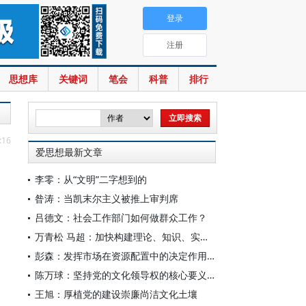
登录
注册
思想库
关键词
笔会
科普
排行
:16
爱思想最新文章
李零：从“文明”二字想到的
昝涛：当凯末尔主义被推上审判席
吕德文：社会工作部门如何做群众工作？
万青松 马超：加快构建理论、知识、实践一体发展的区域国别自主知识体系
彭森：发挥市场在资源配置中的决定作用是中国改革的最基本经验
陈万球：坚持党的文化领导权的核心要义、历史必然性和科学方法
王旭：厚植党的建设崇廉尚洁文化土壤