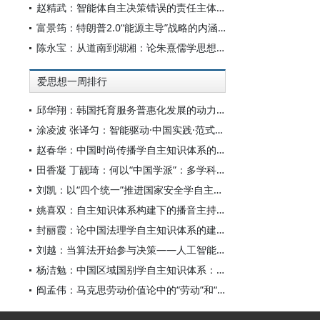
赵精武：智能体自主决策错误的责任主体与边界
富景筠：特朗普2.0“能源主导”战略的内涵、举措与影响
陈永宝：从道南到湖湘：论朱熹儒学思想的演变
爱思想一周排行
邱华翔：韩国托育服务普惠化发展的动力机制、制度路径与政策效应
涂凌波 张译匀：智能驱动·中国实践·范式创新：“构建中国新闻传播学自主知识体系”专题研讨会综述
赵春华：中国时尚传播学自主知识体系的内在逻辑与实践路径
田香凝 丁靓琦：何以“中国学派”：多学科视野下中国特色新闻传播学建设的研究
刘凯：以“四个统一”推进国家安全学自主知识体系构建
姚喜双：自主知识体系构建下的播音主持高等专业教育研究
封丽霞：论中国法理学自主知识体系的建构
刘越：当算法开始参与决策——人工智能重塑全球治理的底层逻辑
杨洁勉：中国区域国别学自主知识体系：本原、借鉴和建构
阎孟伟：马克思劳动价值论中的“劳动”和“价值”概念