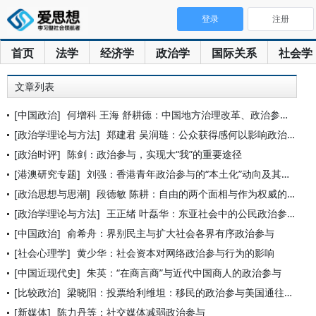
登录
注册
首页
法学
经济学
政治学
国际关系
社会学
文章列表
[中国政治]
何增科 王海 舒耕德：中国地方治理改革、政治参与和政治合法性
[政治学理论与方法]
郑建君 吴润琏：公众获得感何以影响政治认同——基于制度化政治
[政治时评]
陈剑：政治参与，实现大“我”的重要途径
[港澳研究专题]
刘强：香港青年政治参与的“本土化”动向及其应对
[政治思想与思潮]
段德敏 陈耕：自由的两个面相与作为权威的政治代表
[政治学理论与方法]
王正绪 叶磊华：东亚社会中的公民政治参与
[中国政治]
俞希舟：界别民主与扩大社会各界有序政治参与
[社会心理学]
黄少华：社会资本对网络政治参与行为的影响
[中国近现代史]
朱英：“在商言商”与近代中国商人的政治参与
[比较政治]
梁晓阳：投票给利维坦：移民的政治参与美国通往大政府的关联
[新媒体]
陈力丹等：社交媒体减弱政治参与