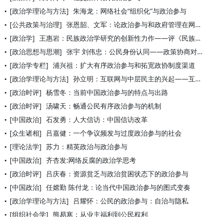
[政治学理论与方法]
朱海龙：网络社会“组织化”与政治参与
[公共政策与治理]
张恩韶、文军：论政治参与和政府管理在网络空间的良性互动
[政治学]
王惠岩：民族政治学研究的创新性力作——评《民族政治学导论》
[政治思想与思潮]
张宇 刘伟忠：公民身份认同——政策协商对话中的社会粘合基础
[政治学专栏]
浦兴祖：扩大有序政治参与和拓宽政协制度渠道
[政治学理论与方法]
孙立明：互联网与中层民主的兴起——互联网与政治发展的中国实践
[政治时评]
杨雪冬：当前中国政治参与的特点与出路
[政治时评]
汤啸天：畅通公民有序政治参与的机制
[中国政治]
石发勇：人大信访：中国信访改革
[众生诸相]
吕嘉健：一个争议频发与过度政治参与的社会
[理论法学]
苏力：精英政治与政治参与
[中国政治]
齐杏发:网络反腐的政治学思考
[政治时评]
吕庆春：资源贫乏与政治贫困状态下的政治参与
[中国政治]
任嫦勤 陈付龙：论当代中国政治参与的图式变奏
[政治学理论与方法]
吕耀怀：公民的政治参与：自治与隐私
[组织社会学]
熊易寒：从业主福利到公民权利