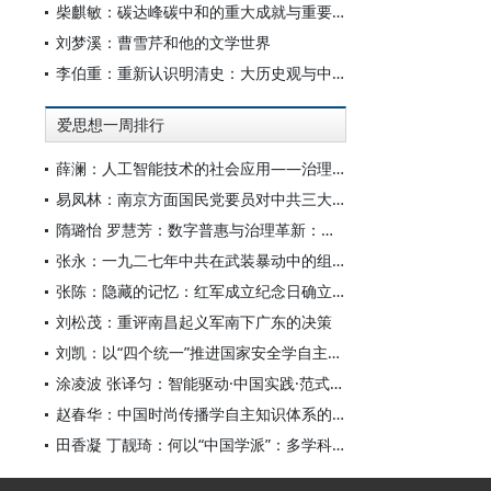
柴麒敏：碳达峰碳中和的重大成就与重要任务
刘梦溪：曹雪芹和他的文学世界
李伯重：重新认识明清史：大历史观与中国史学创新
爱思想一周排行
薛澜：人工智能技术的社会应用——治理挑战
易凤林：南京方面国民党要员对中共三大起义的反应
隋璐怡 罗慧芳：数字普惠与治理革新：中国人工智能赋能全球南方发展
张永：一九二七年中共在武装暴动中的组织转型
张陈：隐藏的记忆：红军成立纪念日确立前中共对南昌起义的纪念
刘松茂：重评南昌起义军南下广东的决策
刘凯：以“四个统一”推进国家安全学自主知识体系构建
涂凌波 张译匀：智能驱动·中国实践·范式创新：“构建中国新闻传播学自主知识体系”专题研讨会综述
赵春华：中国时尚传播学自主知识体系的内在逻辑与实践路径
田香凝 丁靓琦：何以“中国学派”：多学科视野下中国特色新闻传播学建设的研究