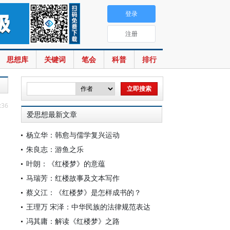
登录
注册
思想库
关键词
笔会
科普
排行
:36
爱思想最新文章
杨立华：韩愈与儒学复兴运动
朱良志：游鱼之乐
叶朗：《红楼梦》的意蕴
马瑞芳：红楼故事及文本写作
蔡义江：《红楼梦》是怎样成书的？
王理万 宋泽：中华民族的法律规范表达
冯其庸：解读《红楼梦》之路