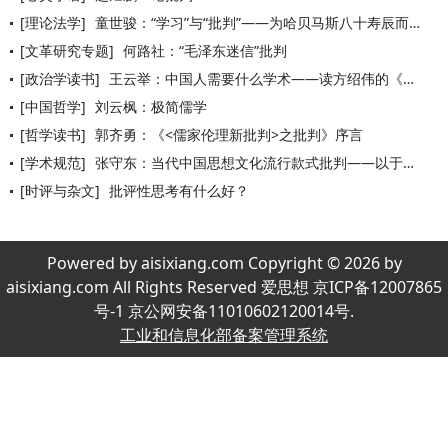
[理论法学]
童世骏：“学习”与“批判”——为哈贝马斯八十寿辰而写
[文革研究专题]
何路社：“毛泽东迷信”批判
[政治学读书]
王云举：中国人需要什么学术——读方绍伟的《中国知识分子批判》
[中国哲学]
刘云枫：极简儒学
[哲学读书]
郭齐勇：《<儒家伦理新批判>之批判》序言
[学术规范]
张守东：当代中国思想文化流行款式批判——以于丹、余秋雨、汪晖
[时评与杂文]
批评性思考有什么好？
Powered by aisixiang.com Copyright © 2026 by
aisixiang.com All Rights Reserved 爱思想 京ICP备12007865
号-1 京公网安备11010602120014号.
工业和信息化部备案管理系统