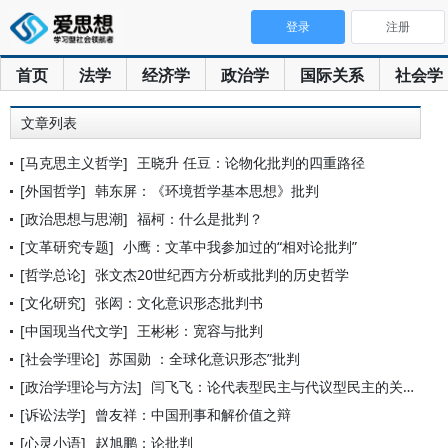
登录
注册
首页
法学
经济学
政治学
国际关系
社会学
文章列表
[马克思主义哲学]
王晓升 任豆：论物化批判的四重路径
[外国哲学]
韩东屏：《环境哲学基本思想》批判
[政治思想与思潮]
福柯：什么是批判？
[文革研究专题]
小鹰：文革中我参加过的“相对论批判”
[哲学总论]
张文杰20世纪西方分析或批判的历史哲学
[文化研究]
张闳：文化意识形态批判书
[中国现当代文学]
王彬彬：宽容与批判
[社会学理论]
苏国勋 ：全球化意识形态”批判
[政治学理论与方法]
闫飞飞：论代表型民主与代议型民主的关系：批判与重构——与王绍
[诉讼法学]
曾友祥：中国刑事和解价值之辩
[心灵小语]
赵旭鹏：论批判