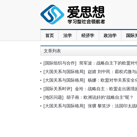
首页
法学
经济学
政治学
国际
文章列表
[国际组织与合作]
简军波：战略自主下的欧盟对
[大国关系与国际格局]
赵婧 刘中民：霸权式微
[大国关系与国际格局]
杨娜：欧盟对华关系安全
[国际关系时评]
金玲：战略自主：欧盟走出困境
[地区问题]
胡子南：欧洲说好的“战略自主”呢？
[大国关系与国际格局]
张骥 黎笑汐：法国印太