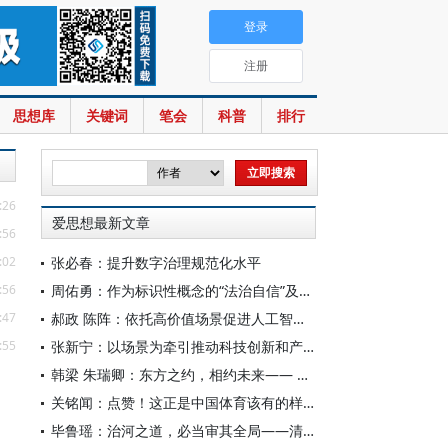
登录
注册
思想库
关键词
笔会
科普
排行
:26
爱思想最新文章
:56
:02
张必春：提升数字治理规范化水平
:56
周佑勇：作为标识性概念的“法治自信”及其时代意蕴
:47
郝政 陈阵：依托高价值场景促进人工智能高质量数据集建设
:55
张新宁：以场景为牵引推动科技创新和产业创新深度融合
韩梁 朱瑞卿：东方之约，相约未来—— 中国元首外交的世界情怀与大国气派
关铭闻：点赞！这正是中国体育该有的样子
毕鲁瑶：治河之道，必当审其全局——清代靳辅的治水理念与实践