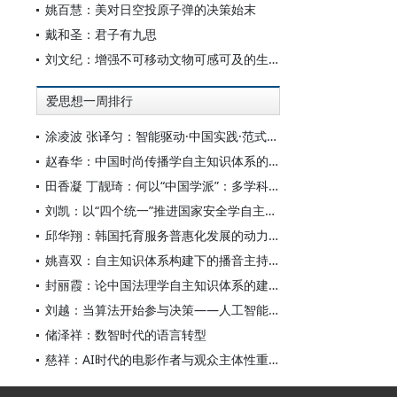
姚百慧：美对日空投原子弹的决策始末
戴和圣：君子有九思
刘文纪：增强不可移动文物可感可及的生命力
爱思想一周排行
涂凌波 张译匀：智能驱动·中国实践·范式创新：“构建中国新闻传播学自主知识体系”专题研讨会综述
赵春华：中国时尚传播学自主知识体系的内在逻辑与实践路径
田香凝 丁靓琦：何以“中国学派”：多学科视野下中国特色新闻传播学建设的研究
刘凯：以“四个统一”推进国家安全学自主知识体系构建
邱华翔：韩国托育服务普惠化发展的动力机制、制度路径与政策效应
姚喜双：自主知识体系构建下的播音主持高等专业教育研究
封丽霞：论中国法理学自主知识体系的建构
刘越：当算法开始参与决策——人工智能重塑全球治理的底层逻辑
储泽祥：数智时代的语言转型
慈祥：AI时代的电影作者与观众主体性重构