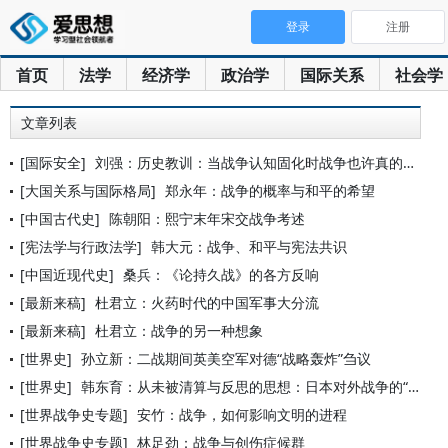
登录
注册
首页
法学
经济学
政治学
国际关系
社会学
文章列表
[国际安全]
刘强：历史教训：当战争认知固化时战争也许真的就不远了
[大国关系与国际格局]
郑永年：战争的概率与和平的希望
[中国古代史]
陈朝阳：熙宁末年宋交战争考述
[宪法学与行政法学]
韩大元：战争、和平与宪法共识
[中国近现代史]
桑兵：《论持久战》的各方反响
[最新来稿]
杜君立：火药时代的中国军事大分流
[最新来稿]
杜君立：战争的另一种想象
[世界史]
孙立新：二战期间英美空军对德“战略轰炸”刍议
[世界史]
韩东育：从未被清算与反思的思想：日本对外战争的“国家达尔文主
[世界战争史专题]
安竹：战争，如何影响文明的进程
[世界战争史专题]
林足劲：战争与创伤症候群