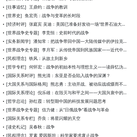
[往事追忆]
王鼎钧：战争的教训
[世界史]
鱼宏亮：战争与变革的长时段
[经济时评]
张庭宾 吴迪：美国已准备好发动一场“世界石油大战”
[世界战争史专题]
李竞恒：史前时代的战争
[实务新闻学]
潘知常：把战争带回中国—大陆传媒中的伊拉克战争形象
[世界战争史专题]
李月军：从传统帝国到民族国家——近代中国国家转型的战争逻辑
[民权理念]
铁风：从故土到新乡
[哲学专栏]
何怀宏：战争的初始本性与理想主义——读薛忆沩战争系列小说《首
[国际关系时评]
熊光清：东亚是否会陷入战争的深渊？
[大国关系与国际格局]
熊志勇：主动开战、被动应战或慑而不战
[国际关系理论]
倪乐雄：在毁灭与和平之间——大国兴衰中的战争宿命
[哲学总论]
孙红霞：转型期中国的科技发展问题思考
[世界战争史专题]
信力健：从“日俄战争”看战争与革命
[国际关系专栏]
乔良：将星闪耀的天空
[读史札记]
吴春秋：战争
[民权理念]
罗素 爱因斯坦：科学家要求废止战争