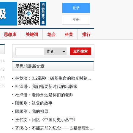
登录
注册
思想库
关键词
笔会
科普
排行
:14
爱思想最新文章
:43
:55
林笕汶：0.2毫秒：碳基生命的微光时刻——读邵春堡《未来人类：科技拓展无限可能》
:05
杜泽逊：我们需要新时代的出版家
杜泽逊：老师永远是你们的老师
顾颉刚：祖父的故事
顾颉刚：我的祖母
王代文：回忆《中国历史小丛书》
齐浣心：不能忘却的纪念——古籍整理出版规划小组成立六十载记