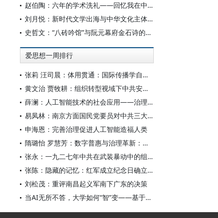
赵伯陶：六年的学术洗礼——回忆我在中华书局的日子
刘月悦：新时代文学出海与中华文化主体性建构
史哲文：“八砖吟馆”与阮元幕府金石诗的学人品格、诗学祈向
爱思想一周排行
张莉 汪司晨：体用贯通：国际传播学自主知识体系的建构逻辑与学科交叉进路
黄文治 贾牧耕：组织转型视域下中共安徽省临时委员会的“两建两废”（1927—1931）
薛澜：人工智能技术的社会应用——治理挑战
易凤林：南京方面国民党要员对中共三大起义的反应
申海恩：完善治理促进人工智能造福人类
隋璐怡 罗慧芳：数字普惠与治理革新：中国人工智能赋能全球南方发展
张永：一九二七年中共在武装暴动中的组织转型
张陈：隐藏的记忆：红军成立纪念日确立前中共对南昌起义的纪念
刘松茂：重评南昌起义军南下广东的决策
当AI无所不答，大学如何“智”变——基于全国400余所高校本科生AI使用情况的调查与思考