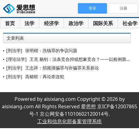
登录
注册
首页
法学
经济学
政治学
国际关系
社会学
文章列表
[刑法学]
张明楷：洗钱罪的争议问题
[理论法学]
王充 杨钊：法条竞合抑或想象竞合？——以检例第136号中的溯
[刑法学]
王志祥：招摇撞骗罪与诈骗罪关系新论
[刑法学]
高铭暄：再论牵连犯
Powered by aisixiang.com Copyright © 2026 by
aisixiang.com All Rights Reserved 爱思想 京ICP备12007865
号-1 京公网安备11010602120014号.
工业和信息化部备案管理系统