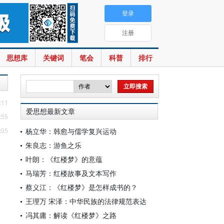
登录
注册
思想库
关键词
笔会
科普
排行
:11
爱思想最新文章
:55
:05
杨立华：韩愈与儒学复兴运动
朱良志：游鱼之乐
叶朗：《红楼梦》的意蕴
马瑞芳：红楼故事及文本写作
蔡义江：《红楼梦》是怎样成书的？
王理万 宋泽：中华民族的法律规范表达
冯其庸：解读《红楼梦》之路