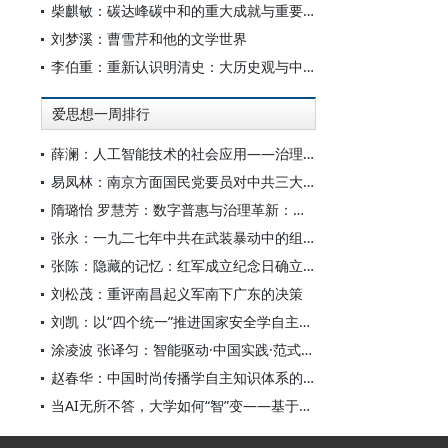
柴麒敏：碳达峰碳中和的重大成就与重要任务
刘梦溪：曹雪芹和他的文学世界
李伯重：重新认识明清史：大历史观与中国史学创新
爱思想一周排行
薛澜：人工智能技术的社会应用——治理挑战
易凤林：南京方面国民党要员对中共三大起义的反应
隋璐怡 罗慧芳：数字普惠与治理革新：中国人工智能赋能全球南方发展
张永：一九二七年中共在武装暴动中的组织转型
张陈：隐藏的记忆：红军成立纪念日确立前中共对南昌起义的纪念
刘松茂：重评南昌起义军南下广东的决策
刘凯：以“四个统一”推进国家安全学自主知识体系构建
涂凌波 张译匀：智能驱动·中国实践·范式创新：“构建中国新闻传播学自主知识体系”专题研讨会综述
赵春华：中国时尚传播学自主知识体系的内在逻辑与实践路径
当AI无所不答，大学如何“智”变——基于全国400余所高校本科生AI使用情况的调查与思考