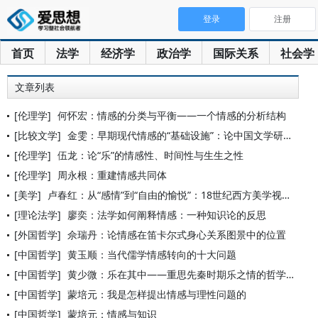
登录
注册
首页
法学
经济学
政治学
国际关系
社会学
文章列表
[伦理学]
何怀宏：情感的分类与平衡——一个情感的分析结构
[比较文学]
金雯：早期现代情感的“基础设施”：论中国文学研究与比较文学视
[伦理学]
伍龙：论“乐”的情感性、时间性与生生之性
[伦理学]
周永根：重建情感共同体
[美学]
卢春红：从“感情”到“自由的愉悦”：18世纪西方美学视域下的
[理论法学]
廖奕：法学如何阐释情感：一种知识论的反思
[外国哲学]
佘瑞丹：论情感在笛卡尔式身心关系图景中的位置
[中国哲学]
黄玉顺：当代儒学情感转向的十大问题
[中国哲学]
黄少微：乐在其中——重思先秦时期乐之情的哲学意蕴
[中国哲学]
蒙培元：我是怎样提出情感与理性问题的
[中国哲学]
蒙培元：情感与知识