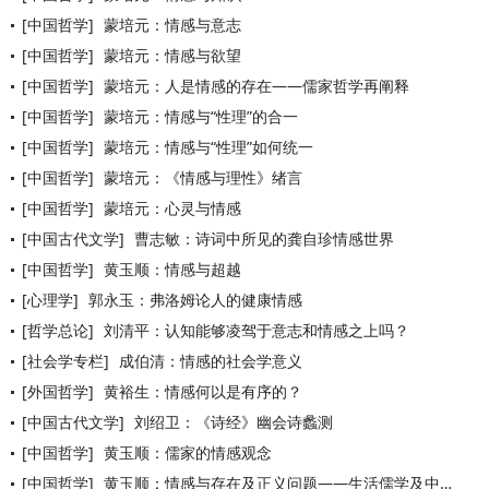
[中国哲学]
蒙培元：情感与意志
[中国哲学]
蒙培元：情感与欲望
[中国哲学]
蒙培元：人是情感的存在——儒家哲学再阐释
[中国哲学]
蒙培元：情感与“性理”的合一
[中国哲学]
蒙培元：情感与“性理”如何统一
[中国哲学]
蒙培元：《情感与理性》绪言
[中国哲学]
蒙培元：心灵与情感
[中国古代文学]
曹志敏：诗词中所见的龚自珍情感世界
[中国哲学]
黄玉顺：情感与超越
[心理学]
郭永玉：弗洛姆论人的健康情感
[哲学总论]
刘清平：认知能够凌驾于意志和情感之上吗？
[社会学专栏]
成伯清：情感的社会学意义
[外国哲学]
黄裕生：情感何以是有序的？
[中国古代文学]
刘绍卫：《诗经》幽会诗蠡测
[中国哲学]
黄玉顺：儒家的情感观念
[中国哲学]
黄玉顺：情感与存在及正义问题——生活儒学及中国正义论的情感观