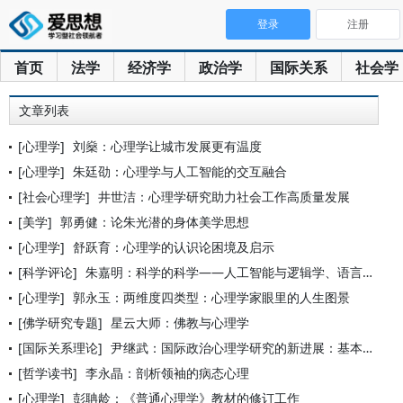
登录
注册
首页
法学
经济学
政治学
国际关系
社会学
文章列表
[心理学]
刘燊：心理学让城市发展更有温度
[心理学]
朱廷劭：心理学与人工智能的交互融合
[社会心理学]
井世洁：心理学研究助力社会工作高质量发展
[美学]
郭勇健：论朱光潜的身体美学思想
[心理学]
舒跃育：心理学的认识论困境及启示
[科学评论]
朱嘉明：科学的科学——人工智能与逻辑学、语言学、心理学和神经
[心理学]
郭永玉：两维度四类型：心理学家眼里的人生图景
[佛学研究专题]
星云大师：佛教与心理学
[国际关系理论]
尹继武：国际政治心理学研究的新进展：基本评估
[哲学读书]
李永晶：剖析领袖的病态心理
[心理学]
彭聃龄：《普通心理学》教材的修订工作