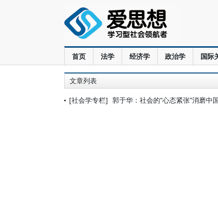
首页
法学
经济学
政治学
国际
文章列表
[社会学专栏]
郭于华：社会的“心态紧张”消磨中