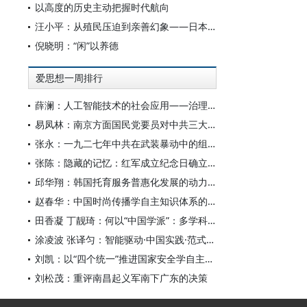
以高度的历史主动把握时代航向
汪小平：从殖民压迫到亲善幻象——日本殖民统治台湾时期的罪行与谎言
倪晓明：“闲”以养德
爱思想一周排行
薛澜：人工智能技术的社会应用——治理挑战
易凤林：南京方面国民党要员对中共三大起义的反应
张永：一九二七年中共在武装暴动中的组织转型
张陈：隐藏的记忆：红军成立纪念日确立前中共对南昌起义的纪念
邱华翔：韩国托育服务普惠化发展的动力机制、制度路径与政策效应
赵春华：中国时尚传播学自主知识体系的内在逻辑与实践路径
田香凝 丁靓琦：何以“中国学派”：多学科视野下中国特色新闻传播学建设的研究
涂凌波 张译匀：智能驱动·中国实践·范式创新：“构建中国新闻传播学自主知识体系”专题研讨会综述
刘凯：以“四个统一”推进国家安全学自主知识体系构建
刘松茂：重评南昌起义军南下广东的决策