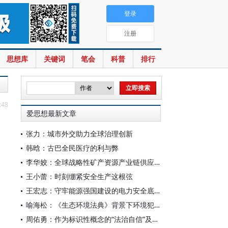
登录
注册
思想库
关键词
笔会
科普
排行
:48
爱思想最新文章
张力：城市外交助力全球治理创新
韩晗：古巴全民医疗的利与弊
李华姣：全球战略性矿产资源产业链供应链博弈态势
王小蕾：时刻绷紧安全生产这根弦
王宏志：守牢能源强国建设的电力安全底线
喻海松：《生态环境法典》背景下环境犯罪惩防结合刑事政策的确立
周佑勇：作为标识性概念的“法治自信”及其时代意蕴