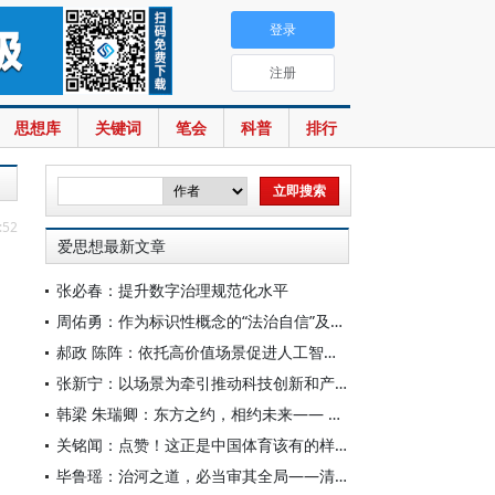
登录
注册
思想库
关键词
笔会
科普
排行
:52
爱思想最新文章
张必春：提升数字治理规范化水平
周佑勇：作为标识性概念的“法治自信”及其时代意蕴
郝政 陈阵：依托高价值场景促进人工智能高质量数据集建设
张新宁：以场景为牵引推动科技创新和产业创新深度融合
韩梁 朱瑞卿：东方之约，相约未来—— 中国元首外交的世界情怀与大国气派
关铭闻：点赞！这正是中国体育该有的样子
毕鲁瑶：治河之道，必当审其全局——清代靳辅的治水理念与实践