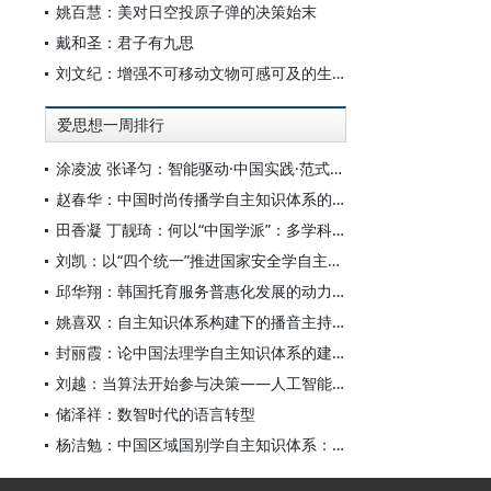
姚百慧：美对日空投原子弹的决策始末
戴和圣：君子有九思
刘文纪：增强不可移动文物可感可及的生命力
爱思想一周排行
涂凌波 张译匀：智能驱动·中国实践·范式创新：“构建中国新闻传播学自主知识体系”专题研讨会综述
赵春华：中国时尚传播学自主知识体系的内在逻辑与实践路径
田香凝 丁靓琦：何以“中国学派”：多学科视野下中国特色新闻传播学建设的研究
刘凯：以“四个统一”推进国家安全学自主知识体系构建
邱华翔：韩国托育服务普惠化发展的动力机制、制度路径与政策效应
姚喜双：自主知识体系构建下的播音主持高等专业教育研究
封丽霞：论中国法理学自主知识体系的建构
刘越：当算法开始参与决策——人工智能重塑全球治理的底层逻辑
储泽祥：数智时代的语言转型
杨洁勉：中国区域国别学自主知识体系：本原、借鉴和建构