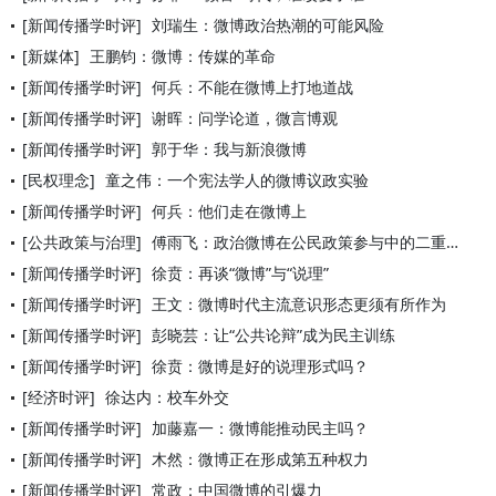
[新闻传播学时评]
刘瑞生：微博政治热潮的可能风险
[新媒体]
王鹏钧：微博：传媒的革命
[新闻传播学时评]
何兵：不能在微博上打地道战
[新闻传播学时评]
谢晖：问学论道，微言博观
[新闻传播学时评]
郭于华：我与新浪微博
[民权理念]
童之伟：一个宪法学人的微博议政实验
[新闻传播学时评]
何兵：他们走在微博上
[公共政策与治理]
傅雨飞：政治微博在公民政策参与中的二重性作用分析
[新闻传播学时评]
徐贲：再谈“微博”与“说理”
[新闻传播学时评]
王文：微博时代主流意识形态更须有所作为
[新闻传播学时评]
彭晓芸：让“公共论辩”成为民主训练
[新闻传播学时评]
徐贲：微博是好的说理形式吗？
[经济时评]
徐达内：校车外交
[新闻传播学时评]
加藤嘉一：微博能推动民主吗？
[新闻传播学时评]
木然：微博正在形成第五种权力
[新闻传播学时评]
常政：中国微博的引爆力