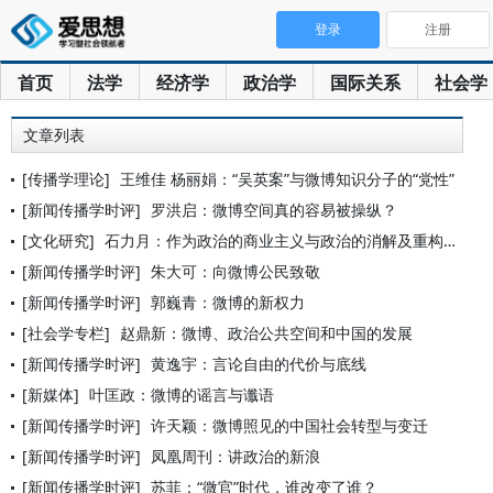
登录
注册
首页
法学
经济学
政治学
国际关系
社会学
文章列表
[传播学理论]
王维佳 杨丽娟：“吴英案”与微博知识分子的“党性”
[新闻传播学时评]
罗洪启：微博空间真的容易被操纵？
[文化研究]
石力月：作为政治的商业主义与政治的消解及重构——议“韩寒事件
[新闻传播学时评]
朱大可：向微博公民致敬
[新闻传播学时评]
郭巍青：微博的新权力
[社会学专栏]
赵鼎新：微博、政治公共空间和中国的发展
[新闻传播学时评]
黄逸宇：言论自由的代价与底线
[新媒体]
叶匡政：微博的谣言与谶语
[新闻传播学时评]
许天颖：微博照见的中国社会转型与变迁
[新闻传播学时评]
凤凰周刊：讲政治的新浪
[新闻传播学时评]
苏菲：“微官”时代，谁改变了谁？