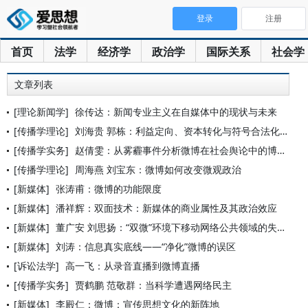
登录
注册
首页
法学
经济学
政治学
国际关系
社会学
文章列表
[理论新闻学]
徐传达：新闻专业主义在自媒体中的现状与未来
[传播学理论]
刘海贵 郭栋：利益定向、资本转化与符号合法化建构
[传播学实务]
赵倩雯：从雾霾事件分析微博在社会舆论中的博弈
[传播学理论]
周海燕 刘宝东：微博如何改变微观政治
[新媒体]
张涛甫：微博的功能限度
[新媒体]
潘祥辉：双面技术：新媒体的商业属性及其政治效应
[新媒体]
董广安 刘思扬：“双微”环境下移动网络公共领域的失范与对策
[新媒体]
刘涛：信息真实底线——“净化”微博的误区
[诉讼法学]
高一飞：从录音直播到微博直播
[传播学实务]
贾鹤鹏 范敬群：当科学遭遇网络民主
[新媒体]
李殿仁：微博：宣传思想文化的新阵地