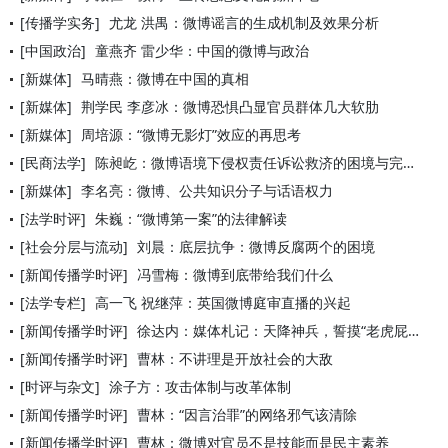
[传播学实务]
尤龙 洪禺：微博谣言的生成机制及效果分析
[中国政治]
童燕齐 雷少华：中国的微博与政治
[新媒体]
马晴燕：微博在中国的真相
[新媒体]
荆学民 李彦冰：微博恐惧凸显官员群体几大软肋
[新媒体]
周培源：“微博无影灯”效应的再思考
[民商法学]
陈昶屹：微博语境下侵权责任诉讼救济的困境与完善对策
[新媒体]
李名亮：微博、公共知识分子与话语权力
[法学时评]
朱巍：“微博第一案”的法律解读
[社会分层与流动]
刘晨：底层抗争：微博反腐两个的困境
[新闻传播学时评]
冯雪梅：微博到底带给我们什么
[法学专栏]
高一飞 祝继萍：英国微博庭审直播的兴起
[新闻传播学时评]
徐达内：媒体札记：天降神兵，誓摸“老虎屁股”
[新闻传播学时评]
曹林：不讲理是开放社会的大敌
[时评与杂文]
涂子方：攻击体制与改革体制
[新闻传播学时评]
曹林：“因言治罪”的网络邪气该清除
[新闻传播学时评]
曹林：微博对官员不是技能而是民主素养