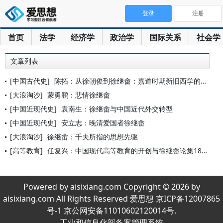
登录
注册
首页
法学
经济学
政治学
国际关系
社会学
文章列表
[中国古代史]
陈拓：从徐朝俊到徐继畬：嘉道时期新旧西学的知识脉络
[大浪淘沙]
蒙勇鹏：悲情徐继畬
[中国近现代史]
袁南生：徐继畬与中国近代外交转型
[中国近现代史]
安立志：晚清爱国者徐继畬
[大浪淘沙]
徐继畬：千夫所指的思想先驱
[高等教育]
任复兴：中国现代高等教育的开创与徐继畬论集1867-2012
Powered by aisixiang.com Copyright © 2026 by
aisixiang.com All Rights Reserved 爱思想 京ICP备12007865
号-1 京公网安备11010602120014号.
工业和信息化部备案管理系统