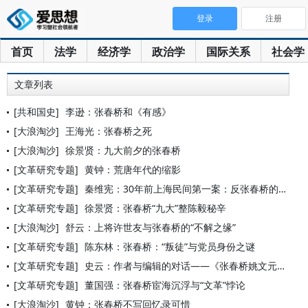
登录
注册
首页
法学
经济学
政治学
国际关系
社会学
文章列表
[共和国史]
李逊：张春桥和《有感》
[大浪淘沙]
王海光：张春桥之死
[大浪淘沙]
徐景贤：九大前夕的张春桥
[文革研究专题]
黄钟：荒唐年代的缩影
[文革研究专题]
秦维宪：30年前上海民间第一案：反张春桥的胡守钧集团
[文革研究专题]
徐景贤：张春桥“九大”整陈毅秘辛
[大浪淘沙]
舒云：上将许世友与张春桥的“不解之缘”
[文革研究专题]
陈东林：张春桥：“叛徒”与党员身份之谜
[文革研究专题]
史云：作者与编辑的对话——《张春桥姚文元实传》代前言
[文革研究专题]
董国强：张春桥宦海沉浮与“文革”悖论
[大浪淘沙]
黄钟：张春桥不写回忆录可惜