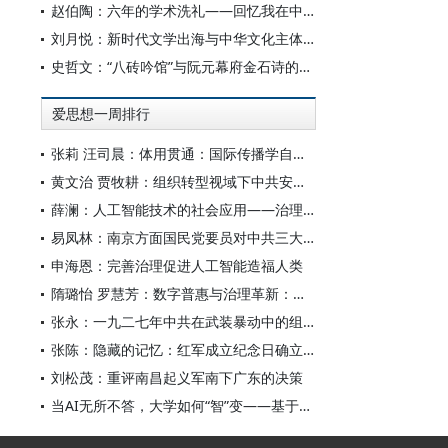
赵伯陶：六年的学术洗礼——回忆我在中华书局的日子
刘月悦：新时代文学出海与中华文化主体性建构
史哲文：“八砖吟馆”与阮元幕府金石诗的学人品格、诗学祈向
爱思想一周排行
张莉 汪司晨：体用贯通：国际传播学自主知识体系的建构逻辑与学科交叉进路
黄文治 贾牧耕：组织转型视域下中共安徽省临时委员会的“两建两废”（1927—1931）
薛澜：人工智能技术的社会应用——治理挑战
易凤林：南京方面国民党要员对中共三大起义的反应
申海恩：完善治理促进人工智能造福人类
隋璐怡 罗慧芳：数字普惠与治理革新：中国人工智能赋能全球南方发展
张永：一九二七年中共在武装暴动中的组织转型
张陈：隐藏的记忆：红军成立纪念日确立前中共对南昌起义的纪念
刘松茂：重评南昌起义军南下广东的决策
当AI无所不答，大学如何“智”变——基于全国400余所高校本科生AI使用情况的调查与思考