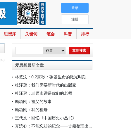
登录
注册
思想库
关键词
笔会
科普
排行
:48
爱思想最新文章
林笕汶：0.2毫秒：碳基生命的微光时刻——读邵春堡《未来人类：科技拓展无限可能》
杜泽逊：我们需要新时代的出版家
杜泽逊：老师永远是你们的老师
顾颉刚：祖父的故事
顾颉刚：我的祖母
王代文：回忆《中国历史小丛书》
齐浣心：不能忘却的纪念——古籍整理出版规划小组成立六十载记