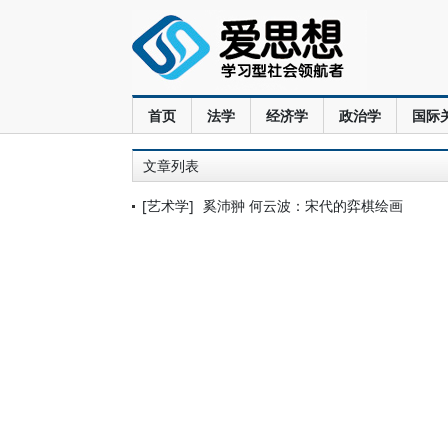
首页
法学
经济学
政治学
国际
文章列表
[艺术学]
奚沛翀 何云波：宋代的弈棋绘画